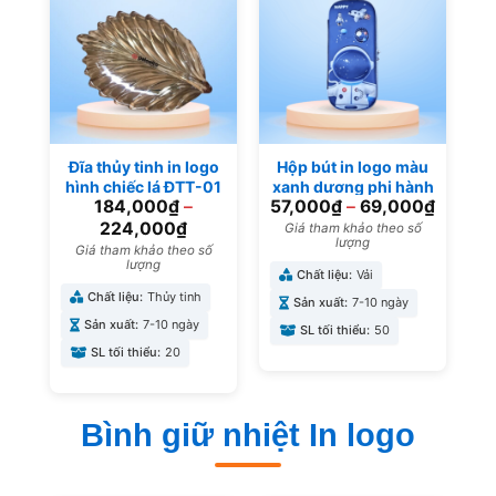
Đĩa thủy tinh in logo
Hộp bút in logo màu
hình chiếc lá ĐTT-01
xanh dương phi hành
184,000
₫
–
57,000
₫
–
69,000
₫
gia HB-04
224,000
₫
Giá tham khảo theo số
lượng
Giá tham khảo theo số
lượng
Chất liệu:
Vải
Chất liệu:
Thủy tinh
Sản xuất:
7-10 ngày
Sản xuất:
7-10 ngày
SL tối thiểu:
50
SL tối thiểu:
20
Bình giữ nhiệt In logo