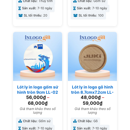
Chất liệu:
Thuỷ tinh
Chất liệu:
Gốm sứ
Sản xuất:
7-10 ngày
Sản xuất:
7-10 ngày
SL tối thiểu:
20
SL tối thiểu:
100
Lót ly in logo gốm sứ
Lót ly in logo gỗ hình
hình tròn 9cm LL-02
tròn 8.7cmx7.2cm LL-
56,000
₫
–
48,000
₫
–
01
68,000
₫
59,000
₫
Giá tham khảo theo số
Giá tham khảo theo số
lượng
lượng
Chất liệu:
Gốm sứ
Chất liệu:
Gỗ
Sản xuất:
7-10 ngày
Sản xuất:
7-10 ngày