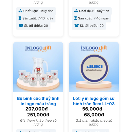
lượng
lượng
Chất liệu:
Thuỷ tinh
Chất liệu:
Thuỷ tinh
Sản xuất:
7-10 ngày
Sản xuất:
7-10 ngày
SL tối thiểu:
20
SL tối thiểu:
20
Bộ bình cốc thuỷ tinh
Lót ly in logo gốm sứ
in logo màu trắng
hình tròn 9cm LL-03
207,000
₫
–
56,000
₫
–
trong suốt làm quà
tặng đại hội BBL-06
251,000
₫
68,000
₫
Giá tham khảo theo số
Giá tham khảo theo số
lượng
lượng