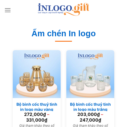
Skip
to
content
Ấm chén In logo
Bộ bình cốc thuỷ tinh
Bộ bình cốc thuỷ tinh
in logo màu vàng
in logo màu trắng
272,000
₫
–
203,000
₫
–
BBL-08
trong suốt BBL-07
331,000
₫
247,000
₫
Giá tham khảo theo số
Giá tham khảo theo số