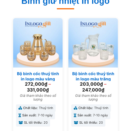
Bình giữ nhiệt In logo
Bộ bình cốc thuỷ tinh
Bộ bình cốc thuỷ tinh
in logo màu vàng
in logo màu trắng
272,000
₫
–
203,000
₫
–
BBL-08
trong suốt BBL-07
331,000
₫
247,000
₫
Giá tham khảo theo số
Giá tham khảo theo số
lượng
lượng
Chất liệu:
Thuỷ tinh
Chất liệu:
Thuỷ tinh
Sản xuất:
7-10 ngày
Sản xuất:
7-10 ngày
SL tối thiểu:
20
SL tối thiểu:
20