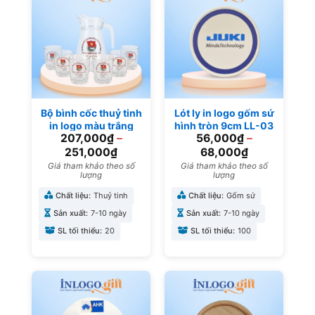
Bộ bình cốc thuỷ tinh
Lót ly in logo gốm sứ
in logo màu trắng
hình tròn 9cm LL-03
207,000
₫
–
56,000
₫
–
trong suốt làm quà
tặng đại hội BBL-06
251,000
₫
68,000
₫
Giá tham khảo theo số
Giá tham khảo theo số
lượng
lượng
Chất liệu:
Thuỷ tinh
Chất liệu:
Gốm sứ
Sản xuất:
7-10 ngày
Sản xuất:
7-10 ngày
SL tối thiểu:
20
SL tối thiểu:
100