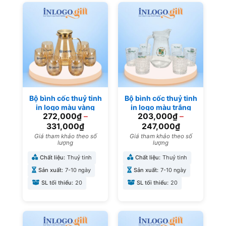
Bộ bình cốc thuỷ tinh
Bộ bình cốc thuỷ tinh
in logo màu vàng
in logo màu trắng
272,000
₫
–
203,000
₫
–
BBL-08
trong suốt BBL-07
331,000
₫
247,000
₫
Giá tham khảo theo số
Giá tham khảo theo số
lượng
lượng
Chất liệu:
Thuỷ tinh
Chất liệu:
Thuỷ tinh
Sản xuất:
7-10 ngày
Sản xuất:
7-10 ngày
SL tối thiểu:
20
SL tối thiểu:
20