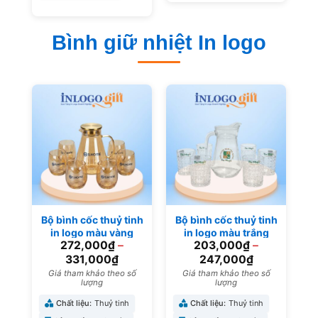
Bình giữ nhiệt In logo
Bộ bình cốc thuỷ tinh
Bộ bình cốc thuỷ tinh
in logo màu vàng
in logo màu trắng
272,000
₫
–
203,000
₫
–
BBL-08
trong suốt BBL-07
331,000
₫
247,000
₫
Giá tham khảo theo số
Giá tham khảo theo số
lượng
lượng
Chất liệu:
Thuỷ tinh
Chất liệu:
Thuỷ tinh