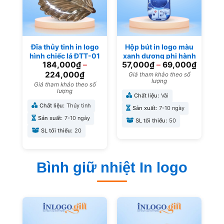
Đĩa thủy tinh in logo
Hộp bút in logo màu
hình chiếc lá ĐTT-01
xanh dương phi hành
184,000
₫
–
57,000
₫
–
69,000
₫
gia HB-04
224,000
₫
Giá tham khảo theo số
lượng
Giá tham khảo theo số
lượng
Chất liệu:
Vải
Chất liệu:
Thủy tinh
Sản xuất:
7-10 ngày
Sản xuất:
7-10 ngày
SL tối thiểu:
50
SL tối thiểu:
20
Bình giữ nhiệt In logo