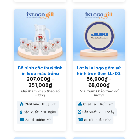
Bộ bình cốc thuỷ tinh
Lót ly in logo gốm sứ
in logo màu trắng
hình tròn 9cm LL-03
207,000
₫
–
56,000
₫
–
trong suốt làm quà
tặng đại hội BBL-06
251,000
₫
68,000
₫
Giá tham khảo theo số
Giá tham khảo theo số
lượng
lượng
Chất liệu:
Thuỷ tinh
Chất liệu:
Gốm sứ
Sản xuất:
7-10 ngày
Sản xuất:
7-10 ngày
SL tối thiểu:
20
SL tối thiểu:
100