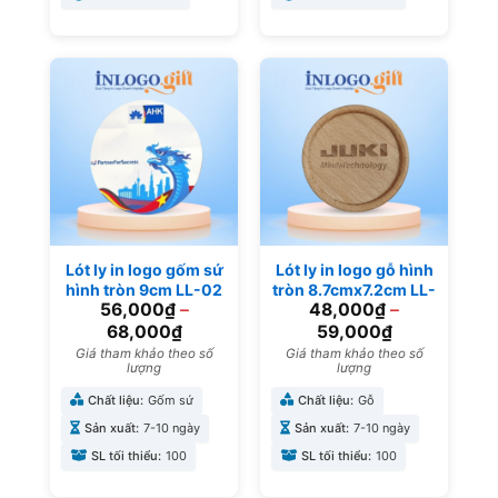
Lót ly in logo gốm sứ
Lót ly in logo gỗ hình
hình tròn 9cm LL-02
tròn 8.7cmx7.2cm LL-
56,000
₫
–
48,000
₫
–
01
68,000
₫
59,000
₫
Giá tham khảo theo số
Giá tham khảo theo số
lượng
lượng
Chất liệu:
Gốm sứ
Chất liệu:
Gỗ
Sản xuất:
7-10 ngày
Sản xuất:
7-10 ngày
SL tối thiểu:
100
SL tối thiểu:
100