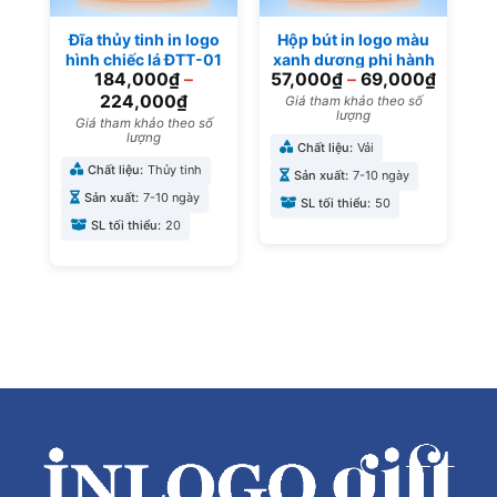
Đĩa thủy tinh in logo
Hộp bút in logo màu
hình chiếc lá ĐTT-01
xanh dương phi hành
184,000
₫
–
57,000
₫
–
69,000
₫
gia HB-04
224,000
₫
Giá tham khảo theo số
lượng
Giá tham khảo theo số
lượng
Chất liệu:
Vải
Chất liệu:
Thủy tinh
Sản xuất:
7-10 ngày
Sản xuất:
7-10 ngày
SL tối thiểu:
50
SL tối thiểu:
20