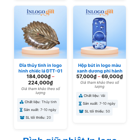
Đĩa thủy tinh in logo
Hộp bút in logo màu
hình chiếc lá ĐTT-01
xanh dương phi hành
184,000
₫
–
57,000
₫
–
69,000
₫
gia HB-04
224,000
₫
Giá tham khảo theo số
lượng
Giá tham khảo theo số
lượng
Chất liệu:
Vải
Chất liệu:
Thủy tinh
Sản xuất:
7-10 ngày
Sản xuất:
7-10 ngày
SL tối thiểu:
50
SL tối thiểu:
20