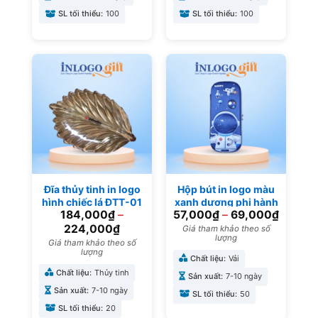
SL tối thiểu:
100
SL tối thiểu:
100
Đĩa thủy tinh in logo
Hộp bút in logo màu
hình chiếc lá ĐTT-01
xanh dương phi hành
184,000
₫
–
57,000
₫
–
69,000
₫
gia HB-04
224,000
₫
Giá tham khảo theo số
lượng
Giá tham khảo theo số
lượng
Chất liệu:
Vải
Chất liệu:
Thủy tinh
Sản xuất:
7-10 ngày
Sản xuất:
7-10 ngày
SL tối thiểu:
50
SL tối thiểu:
20