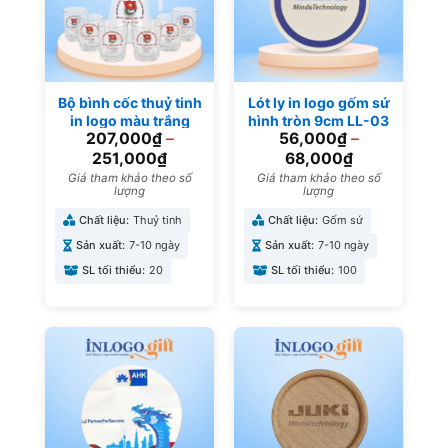
Bộ bình cốc thuỷ tinh
Lót ly in logo gốm sứ
in logo màu trắng
hình tròn 9cm LL-03
207,000
₫
–
56,000
₫
–
trong suốt làm quà
tặng đại hội BBL-06
251,000
₫
68,000
₫
Giá tham khảo theo số
Giá tham khảo theo số
lượng
lượng
Chất liệu:
Thuỷ tinh
Chất liệu:
Gốm sứ
Sản xuất:
7-10 ngày
Sản xuất:
7-10 ngày
SL tối thiểu:
20
SL tối thiểu:
100