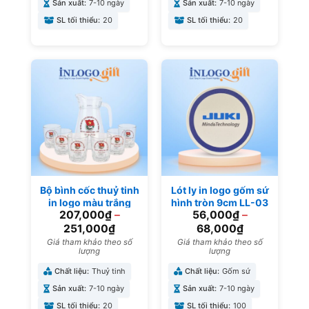
Sản xuất:
7-10 ngày
Sản xuất:
7-10 ngày
SL tối thiểu:
20
SL tối thiểu:
20
Bộ bình cốc thuỷ tinh
Lót ly in logo gốm sứ
in logo màu trắng
hình tròn 9cm LL-03
207,000
₫
–
56,000
₫
–
trong suốt làm quà
tặng đại hội BBL-06
251,000
₫
68,000
₫
Giá tham khảo theo số
Giá tham khảo theo số
lượng
lượng
Chất liệu:
Thuỷ tinh
Chất liệu:
Gốm sứ
Sản xuất:
7-10 ngày
Sản xuất:
7-10 ngày
SL tối thiểu:
20
SL tối thiểu:
100