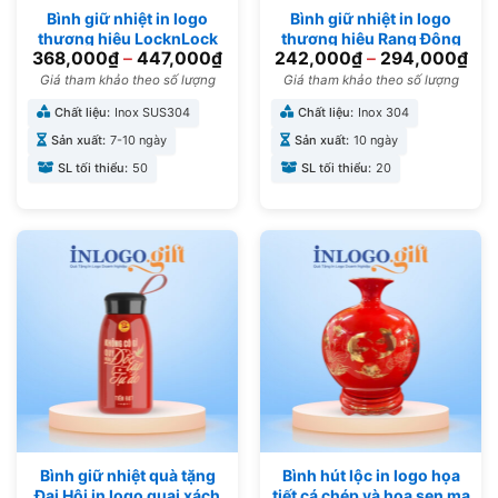
Bình giữ nhiệt in logo
Bình giữ nhiệt in logo
thương hiệu LocknLock
thương hiệu Rạng Đông
368,000
₫
–
447,000
₫
242,000
₫
–
294,000
₫
nắp bật 490ml BGN-10
màu xanh đen 600ml
BGN-04
Giá tham khảo theo số lượng
Giá tham khảo theo số lượng
Chất liệu:
Inox SUS304
Chất liệu:
Inox 304
Sản xuất:
7-10 ngày
Sản xuất:
10 ngày
SL tối thiểu:
50
SL tối thiểu:
20
Bình giữ nhiệt quà tặng
Bình hút lộc in logo họa
Đại Hội in logo quai xách
tiết cá chép và hoa sen mạ