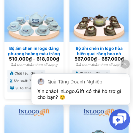
Bộ ấm chén in logo dáng
Bộ ấm chén in logo hỏa
phượng hoàng màu trắng
biến quai rồng hoa nở
510,000
₫
–
618,000
₫
567,000
₫
–
687,000
₫
500ml AC-19
lòng chén 350ml AC-09
Giá tham khảo theo số lượng
Giá tham khảo theo số lượng
Chất liệu:
Gốm sứ
Chất liệu:
Gốm sứ
Sản xuất:
7-10 ngày
Sản xuất:
10 ngày
Quà Tặng Doanh Nghiệp
SL tối thiểu:
20
SL tối thiểu:
10
Xin chào! 
InLogo.Gift
 có thể hỗ trợ gì 
cho bạn? 😊