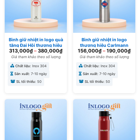
Bình giữ nhiệt in logo quà
Bình giữ nhiệt in logo
tặng Đại Hội thương hiệu
thương hiệu Carlmann
313,000
₫
–
380,000
₫
156,000
₫
–
190,000
₫
Elmich 500ml BGN-14
nắp vặn 500ml BGN-09
Giá tham khảo theo số lượng
Giá tham khảo theo số lượng
Chất liệu:
Inox 304
Chất liệu:
Inox 304
Sản xuất:
7-10 ngày
Sản xuất:
7-10 ngày
SL tối thiểu:
50
SL tối thiểu:
50