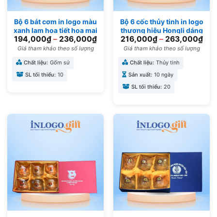
Bộ 6 bát cơm in logo màu
Bộ 6 cốc thủy tinh in logo
xanh lam họa tiết hoa mai
thương hiệu Hongli dáng
194,000
₫
–
236,000
₫
216,000
₫
–
263,000
₫
trắng BBC-09
trứng tròn trắng 350ml
BCS-01
Giá tham khảo theo số lượng
Giá tham khảo theo số lượng
Chất liệu:
Gốm sứ
Chất liệu:
Thủy tinh
SL tối thiểu:
10
Sản xuất:
10 ngày
SL tối thiểu:
20