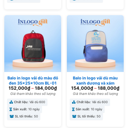
Balo in logo vải dù màu đỏ
Balo in logo vải dù màu
đen 35x25x10cm BL-01
xanh dương và xám
152,000
₫
–
184,000
₫
154,000
₫
–
188,000
₫
35x23x10cm BL-04
Giá tham khảo theo số lượng
Giá tham khảo theo số lượng
Chất liệu:
Vải dù 600
Chất liệu:
Vải dù 600
Sản xuất:
10 ngày
Sản xuất:
10 ngày
SL tối thiểu:
50
SL tối thiểu:
50