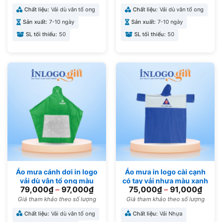
Chất liệu:
Vải dù vân tổ ong
Chất liệu:
Vải dù vân tổ ong
Sản xuất:
7-10 ngày
Sản xuất:
7-10 ngày
SL tối thiểu:
50
SL tối thiểu:
50
Áo mưa cánh dơi in logo
Áo mưa in logo cài cạnh
vải dù vân tổ ong màu
có tay vải nhựa màu xanh
79,000
₫
–
97,000
₫
75,000
₫
–
91,000
₫
xanh lá 138cmx155cm
dương 1mx1m53 AM-05
AM-04
Giá tham khảo theo số lượng
Giá tham khảo theo số lượng
Chất liệu:
Vải dù vân tổ ong
Chất liệu:
Vải Nhựa