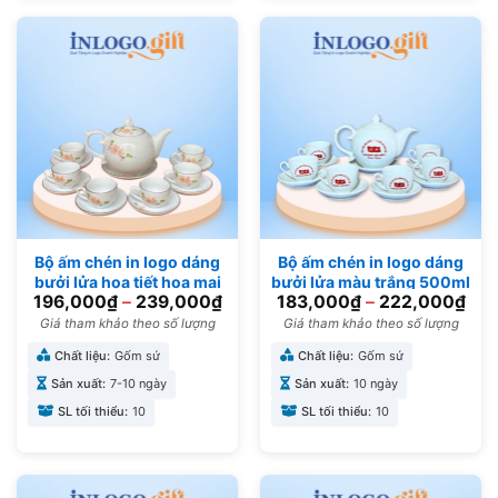
Bộ ấm chén in logo dáng
Bộ ấm chén in logo dáng
bưởi lửa họa tiết hoa mai
bưởi lửa màu trắng 500ml
196,000
₫
–
239,000
₫
183,000
₫
–
222,000
₫
đỏ 650ml AC-06
AC-03
Giá tham khảo theo số lượng
Giá tham khảo theo số lượng
Chất liệu:
Gốm sứ
Chất liệu:
Gốm sứ
Sản xuất:
7-10 ngày
Sản xuất:
10 ngày
SL tối thiểu:
10
SL tối thiểu:
10