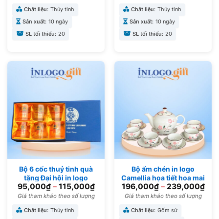
Chất liệu:
Thủy tinh
Chất liệu:
Thủy tinh
Sản xuất:
10 ngày
Sản xuất:
10 ngày
SL tối thiểu:
20
SL tối thiểu:
20
Bộ 6 cốc thuỷ tinh quà
Bộ ấm chén in logo
tặng Đại hội in logo
Camellia họa tiết hoa mai
95,000
₫
–
115,000
₫
196,000
₫
–
239,000
₫
thương hiệu Việt Tiệp
hồng 650ml AC-12
BCS-08
Giá tham khảo theo số lượng
Giá tham khảo theo số lượng
Chất liệu:
Thủy tinh
Chất liệu:
Gốm sứ