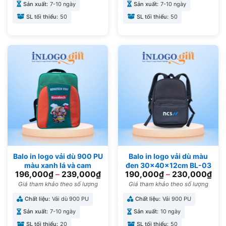
Sản xuất:
7-10 ngày
Sản xuất:
7-10 ngày
SL tối thiểu:
50
SL tối thiểu:
50
Balo in logo vải dù 900 PU
Balo in logo vải dù màu
màu xanh lá và cam
đen 30x40x12cm BL-03
196,000
₫
–
239,000
₫
190,000
₫
–
230,000
₫
30x40x12cm BL-05
Giá tham khảo theo số lượng
Giá tham khảo theo số lượng
Chất liệu:
Vải dù 900 PU
Chất liệu:
Vải 900 PU
Sản xuất:
7-10 ngày
Sản xuất:
10 ngày
SL tối thiểu:
20
SL tối thiểu:
50