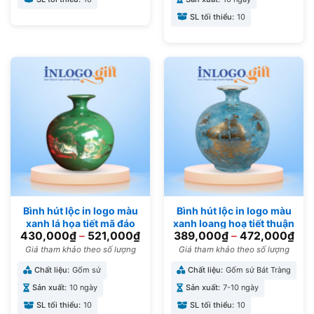
SL tối thiểu:
10
Bình hút lộc in logo màu
Bình hút lộc in logo màu
xanh lá họa tiết mã đáo
xanh loang hoạ tiết thuận
430,000
₫
–
521,000
₫
389,000
₫
–
472,000
₫
thành công BHL-02
buồm xuôi gió vàng kim
BHL-12
Giá tham khảo theo số lượng
Giá tham khảo theo số lượng
Chất liệu:
Gốm sứ
Chất liệu:
Gốm sứ Bát Tràng
Sản xuất:
10 ngày
Sản xuất:
7-10 ngày
SL tối thiểu:
10
SL tối thiểu:
10