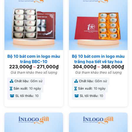
Bộ 10 bát cơm in logo màu
Bộ 10 bát cơm in logo màu
trắng BBC-10
trắng họa tiết vẽ tay hoa
223,000
₫
–
271,000
₫
304,000
₫
–
368,000
₫
sen xanh BBC-01
Giá tham khảo theo số lượng
Giá tham khảo theo số lượng
Chất liệu:
Gốm sứ
Chất liệu:
Gốm sứ
Sản xuất:
10 ngày
Sản xuất:
10 ngày
SL tối thiểu:
10
SL tối thiểu:
10