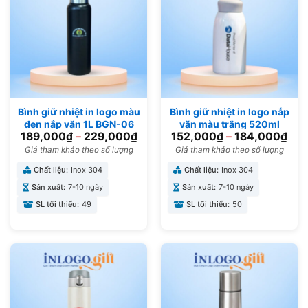
Bình giữ nhiệt in logo màu
Bình giữ nhiệt in logo nắp
đen nắp vặn 1L BGN-06
vặn màu trắng 520ml
189,000
₫
–
229,000
₫
152,000
₫
–
184,000
₫
BGN-08
Giá tham khảo theo số lượng
Giá tham khảo theo số lượng
Chất liệu:
Inox 304
Chất liệu:
Inox 304
Sản xuất:
7-10 ngày
Sản xuất:
7-10 ngày
SL tối thiểu:
49
SL tối thiểu:
50