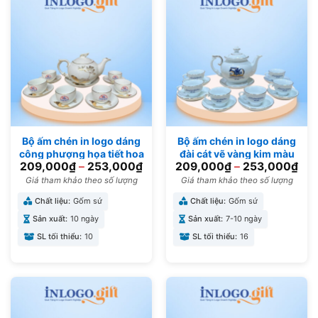
Bộ ấm chén in logo dáng
Bộ ấm chén in logo dáng
công phượng họa tiết hoa
đài cát vẽ vàng kim màu
209,000
₫
–
253,000
₫
209,000
₫
–
253,000
₫
sen viền vàng kim 500ml
trắng 650ml AC-13
AC-10
Giá tham khảo theo số lượng
Giá tham khảo theo số lượng
Chất liệu:
Gốm sứ
Chất liệu:
Gốm sứ
Sản xuất:
10 ngày
Sản xuất:
7-10 ngày
SL tối thiểu:
10
SL tối thiểu:
16