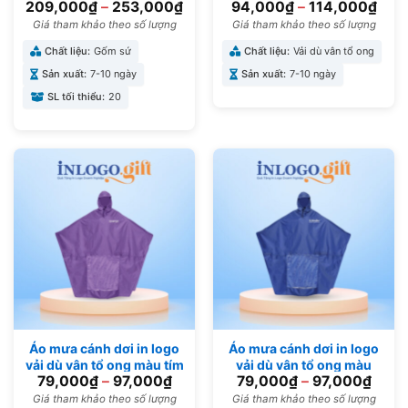
209,000
₫
–
253,000
₫
94,000
₫
–
114,000
₫
đài cát 500ml AC-30
dương 1mx1m53 AM-01
Giá tham khảo theo số lượng
Giá tham khảo theo số lượng
Chất liệu:
Gốm sứ
Chất liệu:
Vải dù vân tổ ong
Sản xuất:
7-10 ngày
Sản xuất:
7-10 ngày
SL tối thiểu:
20
Áo mưa cánh dơi in logo
Áo mưa cánh dơi in logo
vải dù vân tổ ong màu tím
vải dù vân tổ ong màu
79,000
₫
–
97,000
₫
79,000
₫
–
97,000
₫
138cmx155cm AM-03
xanh dương
138cmx155cm AM-02
Giá tham khảo theo số lượng
Giá tham khảo theo số lượng