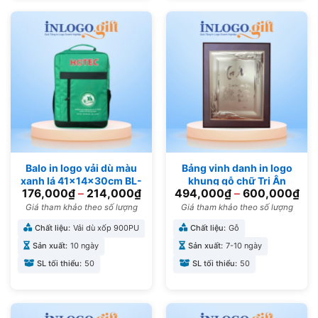
Balo in logo vải dù màu
Bảng vinh danh in logo
xanh lá 41x14x30cm BL-
khung gỗ chữ Tri Ân
176,000
₫
–
214,000
₫
494,000
₫
–
600,000
₫
02
12x17cm BVD-01
Giá tham khảo theo số lượng
Giá tham khảo theo số lượng
Chất liệu:
Vải dù xốp 900PU
Chất liệu:
Gỗ
Sản xuất:
10 ngày
Sản xuất:
7-10 ngày
SL tối thiểu:
50
SL tối thiểu:
50