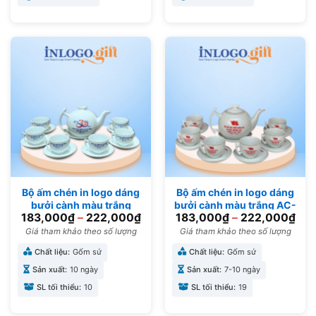
Bộ ấm chén in logo dáng
Bộ ấm chén in logo dáng
bưởi cành màu trắng
bưởi cành màu trắng AC-
183,000
₫
–
222,000
₫
183,000
₫
–
222,000
₫
500ml AC-01
18
Giá tham khảo theo số lượng
Giá tham khảo theo số lượng
Chất liệu:
Gốm sứ
Chất liệu:
Gốm sứ
Sản xuất:
10 ngày
Sản xuất:
7-10 ngày
SL tối thiểu:
10
SL tối thiểu:
19