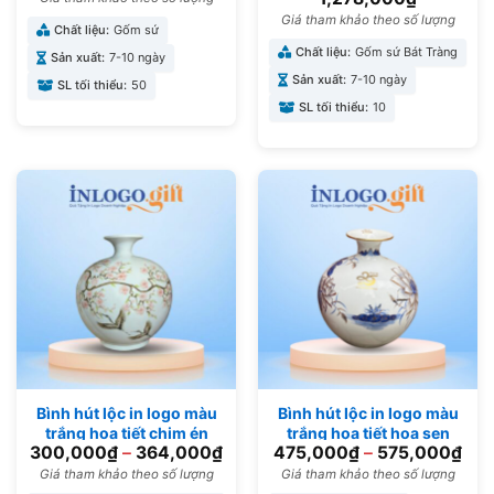
Giá tham khảo theo số lượng
Chất liệu:
Gốm sứ
Chất liệu:
Gốm sứ Bát Tràng
Sản xuất:
7-10 ngày
Sản xuất:
7-10 ngày
SL tối thiểu:
50
SL tối thiểu:
10
Bình hút lộc in logo màu
Bình hút lộc in logo màu
trắng hoạ tiết chim én
trắng họa tiết hoa sen
300,000
₫
–
364,000
₫
475,000
₫
–
575,000
₫
cành đào vẽ tay BHL-11
viền vàng kim BHL-01
Giá tham khảo theo số lượng
Giá tham khảo theo số lượng