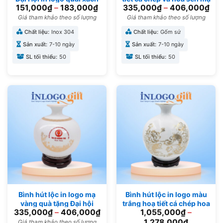
151,000
₫
–
183,000
₫
335,000
₫
–
406,000
₫
nắp vặn 520ml BGN-13
vàng 18cm BHL-06
Giá tham khảo theo số lượng
Giá tham khảo theo số lượng
Chất liệu:
Inox 304
Chất liệu:
Gốm sứ
Sản xuất:
7-10 ngày
Sản xuất:
7-10 ngày
SL tối thiểu:
50
SL tối thiểu:
50
Bình hút lộc in logo mạ
Bình hút lộc in logo màu
vàng quà tặng Đại hội
trắng hoạ tiết cá chép hoa
335,000
₫
–
406,000
₫
1,055,000
₫
–
18cm BHL-12
sen vàng kim BHL-13
1,278,000
₫
Giá tham khảo theo số lượng