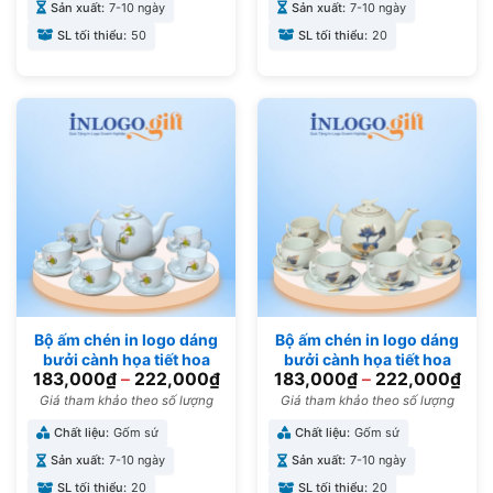
Sản xuất:
7-10 ngày
Sản xuất:
7-10 ngày
SL tối thiểu:
50
SL tối thiểu:
20
Bộ ấm chén in logo dáng
Bộ ấm chén in logo dáng
bưởi cành họa tiết hoa
bưởi cành họa tiết hoa
183,000
₫
–
222,000
₫
183,000
₫
–
222,000
₫
sen hồng 500ml AC-14
sen vẽ vàng kim AC-15
Giá tham khảo theo số lượng
Giá tham khảo theo số lượng
Chất liệu:
Gốm sứ
Chất liệu:
Gốm sứ
Sản xuất:
7-10 ngày
Sản xuất:
7-10 ngày
SL tối thiểu:
20
SL tối thiểu:
20