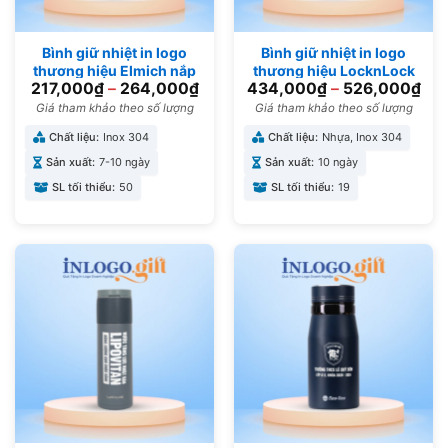
Bình giữ nhiệt in logo
Bình giữ nhiệt in logo
thương hiệu Elmich nắp
thương hiệu LocknLock
217,000
₫
–
264,000
₫
434,000
₫
–
526,000
₫
bấm 500ml BGN-07
màu xanh dương 490ml
BGN-01
Giá tham khảo theo số lượng
Giá tham khảo theo số lượng
Chất liệu:
Inox 304
Chất liệu:
Nhựa, Inox 304
Sản xuất:
7-10 ngày
Sản xuất:
10 ngày
SL tối thiểu:
50
SL tối thiểu:
19