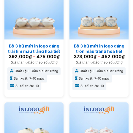
Bộ 3 hũ mứt in logo dáng
Bộ 3 hũ mứt in logo dáng
trái tim màu trắng hoạ tiết
tròn màu trắng hoạ tiết
392,000
₫
–
475,000
₫
373,000
₫
–
452,000
₫
hoa đào đỏ KM-11
hoa đào xanh KM-10
Giá tham khảo theo số lượng
Giá tham khảo theo số lượng
Chất liệu:
Gốm sứ Bát Tràng
Chất liệu:
Gốm sứ Bát Tràng
Sản xuất:
7-10 ngày
Sản xuất:
7-10 ngày
SL tối thiểu:
10
SL tối thiểu:
10