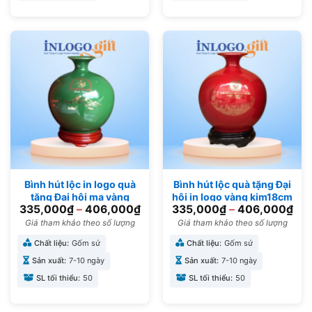
Bình hút lộc in logo quà
Bình hút lộc quà tặng Đại
tặng Đại hội mạ vàng
hội in logo vàng kim18cm
335,000
₫
–
406,000
₫
335,000
₫
–
406,000
₫
18cm BHL-09
BHL-08
Giá tham khảo theo số lượng
Giá tham khảo theo số lượng
Chất liệu:
Gốm sứ
Chất liệu:
Gốm sứ
Sản xuất:
7-10 ngày
Sản xuất:
7-10 ngày
SL tối thiểu:
50
SL tối thiểu:
50