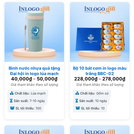
Bình nước nhựa quà tặng
Bộ 10 bát cơm in logo màu
Đại hội in logo lúa mạch
trắng BBC-02
40,000
₫
–
50,000
₫
228,000
₫
–
278,000
₫
400ml BNN-01
Giá tham khảo theo số lượng
Giá tham khảo theo số lượng
Chất liệu:
Lúa mạch
Chất liệu:
Gốm sứ
Sản xuất:
7-10 ngày
Sản xuất:
10 ngày
SL tối thiểu:
100
SL tối thiểu:
10