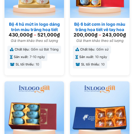
Bộ 4 hũ mứt in logo dáng
Bộ 6 bát cơm in logo màu
tròn màu trắng hoạ tiết
trắng họa tiết vẽ tay hoa
430,000
₫
–
521,000
₫
200,000
₫
–
243,000
₫
hoa đào đỏ KM-12
sen xanh BBC-03
Giá tham khảo theo số lượng
Giá tham khảo theo số lượng
Chất liệu:
Gốm sứ Bát Tràng
Chất liệu:
Gốm sứ
Sản xuất:
7-10 ngày
Sản xuất:
10 ngày
SL tối thiểu:
10
SL tối thiểu:
10