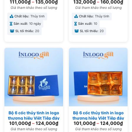
111,000
₫
–
135,000
₫
132,000
₫
–
160,000
₫
khía 245ml BCS-02
trụ cao quai vuông 385ml
BCS-05
Giá tham khảo theo số lượng
Giá tham khảo theo số lượng
Chất liệu:
Thủy tinh
Chất liệu:
Thủy tinh
Sản xuất:
10 ngày
Sản xuất:
10
SL tối thiểu:
20
SL tối thiểu:
20
Bộ 6 cốc thủy tinh in logo
Bộ 6 cốc thủy tinh in logo
thương hiệu Việt Tiệp đáy
thương hiệu Việt Tiệp đáy
101,000
₫
–
124,000
₫
101,000
₫
–
124,000
₫
xoáy 200ml BCS-03
xoáy 200ml BCS-07
Giá tham khảo theo số lượng
Giá tham khảo theo số lượng