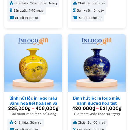
Chất liệu:
Gốm sứ Bát Tràng
Chất liệu:
Gốm sứ
Sản xuất:
7-10 ngày
Sản xuất:
10 ngày
SL tối thiểu:
10
SL tối thiểu:
10
Bình hút lộc in logo màu
Bình hút lộc in logo màu
vàng họa tiết hoa sen và
xanh dương họa tiết
335,000
₫
–
406,000
₫
430,000
₫
–
521,000
₫
cá chép BHL-03
thuận buồm xuôi gió BHL-
04
Giá tham khảo theo số lượng
Giá tham khảo theo số lượng
Chất liệu:
Gốm sứ
Chất liệu:
Gốm sứ
SL tối thiểu:
10
Sản xuất:
10 ngày