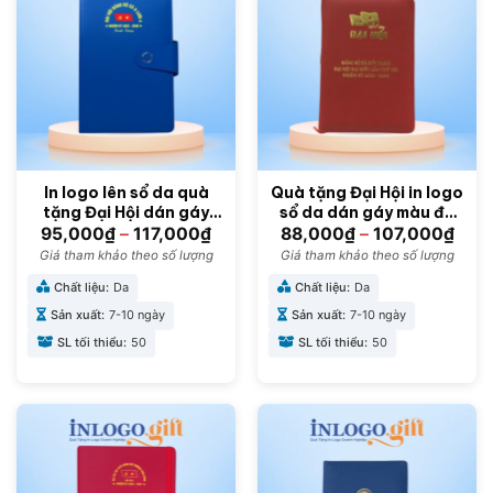
In logo lên sổ da quà
Quà tặng Đại Hội in logo
tặng Đại Hội dán gáy
sổ da dán gáy màu đỏ
khuy bấm SD-09
SD-06
95,000
₫
–
117,000
₫
88,000
₫
–
107,000
₫
Giá tham khảo theo số lượng
Giá tham khảo theo số lượng
Chất liệu:
Da
Chất liệu:
Da
Sản xuất:
7-10 ngày
Sản xuất:
7-10 ngày
SL tối thiểu:
50
SL tối thiểu:
50