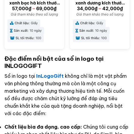
xanh bạc hà kích thước
xanh dương kích thước
14.5 x 20.5 cm ST-02
14.5 x 20.5cm ST-01
57,000
₫
–
69,000
₫
34,000
₫
–
42,000
₫
Giá tham khảo theo số lượng
Giá tham khảo theo số lượng
Chất liệu:
Giấy
Chất liệu:
Giấy
Sản xuất:
10 ngày
Sản xuất:
10 ngày
SL tối thiểu:
100
SL tối thiểu:
100
Đặc điểm nổi bật của sổ in logo tại
INLOGOGIFT
Sổ in logo tại
InLogoGift
không chỉ là một vật phẩm
văn phòng thông thường mà còn là một công cụ
marketing và xây dựng thương hiệu tinh tế. Mỗi cuốn
sổ đều được chăm chút kỹ lưỡng để đáp ứng tiêu
chuẩn khắt khe của quà tặng doanh nghiệp, nổi bật
với các đặc điểm:
Chất liệu bìa đa dạng, cao cấp:
Chúng tôi cung cấp