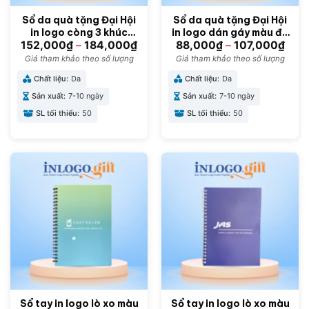
Sổ da quà tặng Đại Hội
Sổ da quà tặng Đại Hội
in logo còng 3 khúc
in logo dán gáy màu đỏ
chéo SD-07
SD-05
152,000
₫
–
184,000
₫
88,000
₫
–
107,000
₫
Giá tham khảo theo số lượng
Giá tham khảo theo số lượng
Chất liệu:
Da
Chất liệu:
Da
Sản xuất:
7-10 ngày
Sản xuất:
7-10 ngày
SL tối thiểu:
50
SL tối thiểu:
50
Sổ tay in logo lò xo màu
Sổ tay in logo lò xo màu