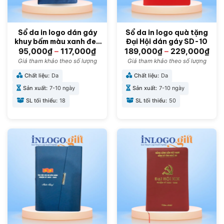
Sổ da in logo dán gáy
Sổ da in logo quà tặng
khuy bấm màu xanh đen
Đại Hội dán gáy SD-10
15cmx21cm SD-02
95,000
₫
–
117,000
₫
189,000
₫
–
229,000
₫
Giá tham khảo theo số lượng
Giá tham khảo theo số lượng
Chất liệu:
Da
Chất liệu:
Da
Sản xuất:
7-10 ngày
Sản xuất:
7-10 ngày
SL tối thiểu:
18
SL tối thiểu:
50