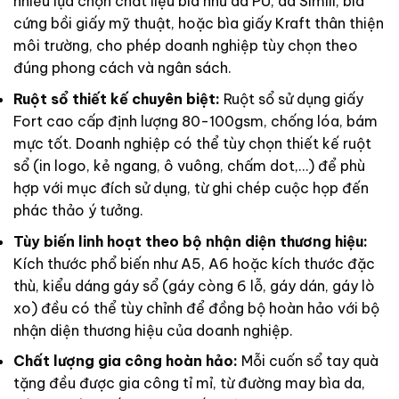
nhiều lựa chọn chất liệu bìa như da PU, da Simili, bìa
cứng bồi giấy mỹ thuật, hoặc bìa giấy Kraft thân thiện
môi trường, cho phép doanh nghiệp tùy chọn theo
đúng phong cách và ngân sách.
Ruột sổ thiết kế chuyên biệt:
Ruột sổ sử dụng giấy
Fort cao cấp định lượng 80-100gsm, chống lóa, bám
mực tốt. Doanh nghiệp có thể tùy chọn thiết kế ruột
sổ (in logo, kẻ ngang, ô vuông, chấm dot,…) để phù
hợp với mục đích sử dụng, từ ghi chép cuộc họp đến
phác thảo ý tưởng.
Tùy biến linh hoạt theo bộ nhận diện thương hiệu:
Kích thước phổ biến như A5, A6 hoặc kích thước đặc
thù, kiểu dáng gáy sổ (gáy còng 6 lỗ, gáy dán, gáy lò
xo) đều có thể tùy chỉnh để đồng bộ hoàn hảo với bộ
nhận diện thương hiệu của doanh nghiệp.
Chất lượng gia công hoàn hảo:
Mỗi cuốn sổ tay quà
tặng đều được gia công tỉ mỉ, từ đường may bìa da,