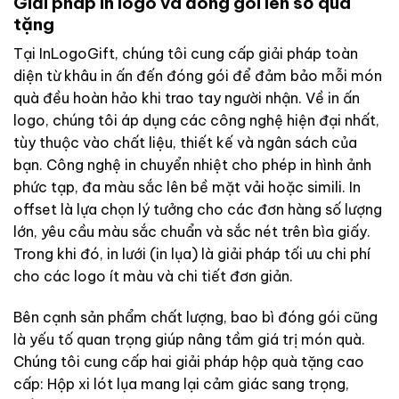
Giải pháp in logo và đóng gói lên sổ quà
tặng
Tại InLogoGift, chúng tôi cung cấp giải pháp toàn
diện từ khâu in ấn đến đóng gói để đảm bảo mỗi món
quà đều hoàn hảo khi trao tay người nhận. Về in ấn
logo, chúng tôi áp dụng các công nghệ hiện đại nhất,
tùy thuộc vào chất liệu, thiết kế và ngân sách của
bạn. Công nghệ in chuyển nhiệt cho phép in hình ảnh
phức tạp, đa màu sắc lên bề mặt vải hoặc simili. In
offset là lựa chọn lý tưởng cho các đơn hàng số lượng
lớn, yêu cầu màu sắc chuẩn và sắc nét trên bìa giấy.
Trong khi đó, in lưới (in lụa) là giải pháp tối ưu chi phí
cho các logo ít màu và chi tiết đơn giản.
Bên cạnh sản phẩm chất lượng, bao bì đóng gói cũng
là yếu tố quan trọng giúp nâng tầm giá trị món quà.
Chúng tôi cung cấp hai giải pháp hộp quà tặng cao
cấp: Hộp xi lót lụa mang lại cảm giác sang trọng,