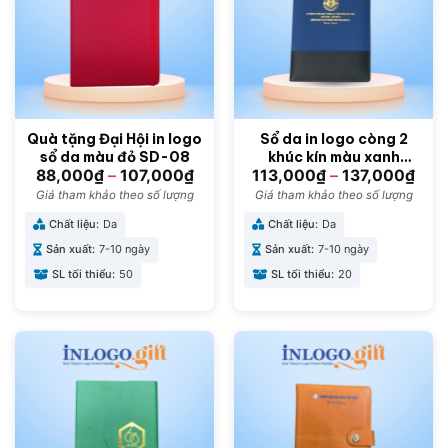
Quà tặng Đại Hội in logo
Sổ da in logo còng 2
sổ da màu đỏ SD-08
khúc kín màu xanh
dương và đen
88,000
₫
–
107,000
₫
113,000
₫
–
137,000
₫
17.5cmx23.5cm SD-04
Giá tham khảo theo số lượng
Giá tham khảo theo số lượng
Chất liệu:
Da
Chất liệu:
Da
Sản xuất:
7-10 ngày
Sản xuất:
7-10 ngày
SL tối thiểu:
50
SL tối thiểu:
20