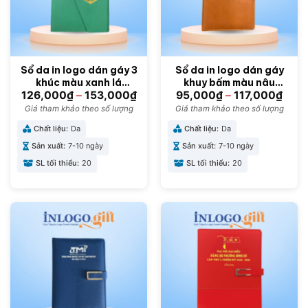
Sổ da in logo dán gáy 3
Sổ da in logo dán gáy
khúc màu xanh lá
khuy bấm màu nâu
15cmx21cm SD-01
15cmx21cm SD-03
126,000
₫
–
153,000
₫
95,000
₫
–
117,000
₫
Giá tham khảo theo số lượng
Giá tham khảo theo số lượng
Chất liệu:
Da
Chất liệu:
Da
Sản xuất:
7-10 ngày
Sản xuất:
7-10 ngày
SL tối thiểu:
20
SL tối thiểu:
20