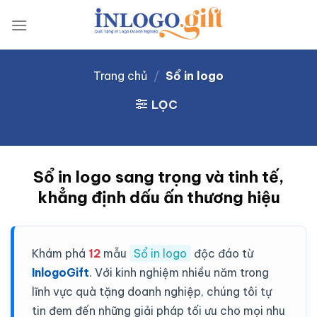
Skip
to
content
Trang chủ
/
Sổ in logo
LỌC
Sổ in logo sang trọng và tinh tế,
khẳng định dấu ấn thương hiệu
Khám phá
12
mẫu
Sổ in logo
độc đáo từ
InlogoGift
. Với kinh nghiệm nhiều năm trong
lĩnh vực quà tặng doanh nghiệp, chúng tôi tự
tin đem đến những giải pháp tối ưu cho mọi nhu