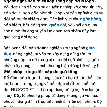
Ngành nghề nào thích hợp tặng cặp da in logo?
Với đặc tính đề cao sự chuyên nghiệp và đáng tin cậy,
cặp da in logo đặc biệt phù hợp với các ngành dịch vụ
đòi hỏi sự tín nhiệm cao. Các lĩnh vực như
ngân hàng
,
bảo hiểm, bất động sản,
quân đội
, và khối cơ quan
nhà nước thường xuyên lựa chọn sản phẩm này làm
quà tặng đối ngoại.
Bên cạnh đó, các doanh nghiệp trong ngành
giáo
dục
, công nghệ, tư vấn và xây dựng cũng rất ưa
chuộng cặp da để trang bị cho đội ngũ nhân sự, góp
phần xây dựng hình ảnh thương hiệu đồng bộ và uy tín.
Giải pháp in logo lên cặp da quà tặng
Để đảm bảo logo thương hiệu của bạn được thể hiện
một cách trang trọng và bền đẹp nhất trên bề mặt
da, INLOGOGIFT ưu tiên áp dụng công nghệ in lụa (in
lưới). Đây là phương pháp sử dụng khung lụa và mực in
chuyên dụng để in trực tiếp hình ảnh lên sản phẩm. Kỹ