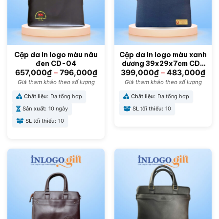
Cặp da in logo màu nâu
Cặp da in logo màu xanh
đen CD-04
dương 39x29x7cm CD-
01
657,000
₫
–
796,000
₫
399,000
₫
–
483,000
₫
Giá tham khảo theo số lượng
Giá tham khảo theo số lượng
Chất liệu:
Da tổng hợp
Chất liệu:
Da tổng hợp
Sản xuất:
10 ngày
SL tối thiểu:
10
SL tối thiểu:
10