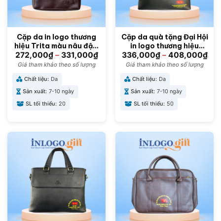
Cặp da in logo thương
Cặp da quà tặng Đại Hội
hiệu Trita màu nâu đậm
in logo thương hiệu
39cmx5.5cmx29cm CD-
FADODA CD-07
272,000
₫
–
331,000
₫
336,000
₫
–
408,000
₫
05
Giá tham khảo theo số lượng
Giá tham khảo theo số lượng
Chất liệu:
Da
Chất liệu:
Da
Sản xuất:
7-10 ngày
Sản xuất:
7-10 ngày
SL tối thiểu:
20
SL tối thiểu:
50