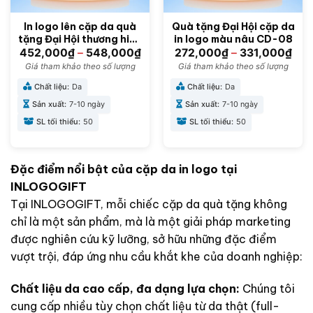
In logo lên cặp da quà
Quà tặng Đại Hội cặp da
tặng Đại Hội thương hiệu
in logo màu nâu CD-08
FADODA CD-09
452,000
₫
–
548,000
₫
272,000
₫
–
331,000
₫
Giá tham khảo theo số lượng
Giá tham khảo theo số lượng
Chất liệu:
Da
Chất liệu:
Da
Sản xuất:
7-10 ngày
Sản xuất:
7-10 ngày
SL tối thiểu:
50
SL tối thiểu:
50
Đặc điểm nổi bật của cặp da in logo tại
INLOGOGIFT
Tại INLOGOGIFT, mỗi chiếc cặp da quà tặng không
chỉ là một sản phẩm, mà là một giải pháp marketing
được nghiên cứu kỹ lưỡng, sở hữu những đặc điểm
vượt trội, đáp ứng nhu cầu khắt khe của doanh nghiệp:
Chất liệu da cao cấp, đa dạng lựa chọn:
Chúng tôi
cung cấp nhiều tùy chọn chất liệu từ da thật (full-