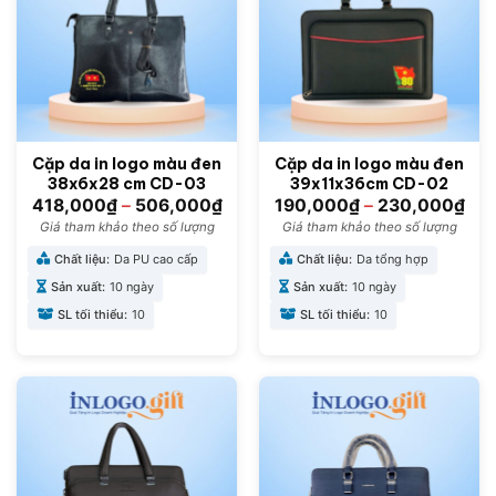
Cặp da in logo màu đen
Cặp da in logo màu đen
38x6x28 cm CD-03
39x11x36cm CD-02
418,000
₫
–
506,000
₫
190,000
₫
–
230,000
₫
Giá tham khảo theo số lượng
Giá tham khảo theo số lượng
Chất liệu:
Da PU cao cấp
Chất liệu:
Da tổng hợp
Sản xuất:
10 ngày
Sản xuất:
10 ngày
SL tối thiểu:
10
SL tối thiểu:
10