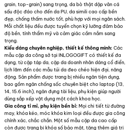
grain, top-grain) sang trọng, da bò thật dập vân cá
sấu độc đáo cho đến da PU, da simili cao cấp bền
đẹp, chống thấm nước tốt, phù hợp với mọi ngân sách.
Mỗi chất liệu đều được tuyển chọn kỹ lưỡng đảm bảo
độ bền, tính thẩm mỹ và cảm giác cầm nắm sang
trọng.
Kiểu dáng chuyên nghiệp, thiết kế thông minh:
Các
mẫu cặp da công sở tại INLOGOGIFT có thiết kế đa
dạng, từ cặp táp da, cặp da doanh nhân dáng cổ điển,
lịch lãm đến các mẫu túi da đeo chéo hiện đại, năng
động. Sản phẩm được trang bị nhiều ngăn tiện dụng,
bao gồm ngăn chống sốc chuyên biệt cho laptop (13,
14, 15.6 inch), ngăn đựng tài liệu, phụ kiện giúp người
dùng sắp xếp vật dụng một cách khoa học.
Gia công tỉ mỉ, phụ kiện bền bỉ:
Mọi chi tiết từ đường
may, khóa kéo, móc khóa kim loại đều được gia công
chính xác, chắc chắn. Một số mẫu cặp da cao cấp
còn được trang bị khóa số bảo mật, tăng thêm giá trị