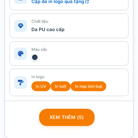
Cặp da in logo quà tặng
Chất liệu
Da PU cao cấp
Màu sắc
In logo
In UV
In lưới
In mạc kim loại
XEM THÊM (5)