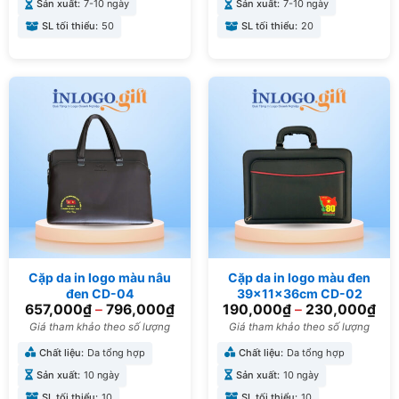
Sản xuất:
7-10 ngày
Sản xuất:
7-10 ngày
SL tối thiểu:
50
SL tối thiểu:
20
Cặp da in logo màu nâu
Cặp da in logo màu đen
đen CD-04
39x11x36cm CD-02
657,000
₫
–
796,000
₫
190,000
₫
–
230,000
₫
Giá tham khảo theo số lượng
Giá tham khảo theo số lượng
Chất liệu:
Da tổng hợp
Chất liệu:
Da tổng hợp
Sản xuất:
10 ngày
Sản xuất:
10 ngày
SL tối thiểu:
10
SL tối thiểu:
10