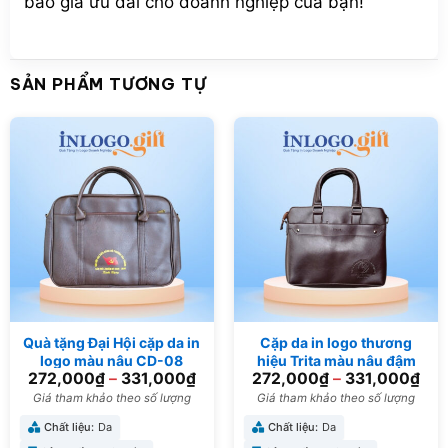
báo giá ưu đãi cho doanh nghiệp của bạn!
SẢN PHẨM TƯƠNG TỰ
Quà tặng Đại Hội cặp da in
Cặp da in logo thương
logo màu nâu CD-08
hiệu Trita màu nâu đậm
272,000
₫
–
331,000
₫
272,000
₫
–
331,000
₫
39cmx5.5cmx29cm CD-
05
Giá tham khảo theo số lượng
Giá tham khảo theo số lượng
Chất liệu:
Da
Chất liệu:
Da