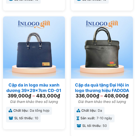
Cặp da in logo màu xanh
Cặp da quà tặng Đại Hội in
dương 39x29x7cm CD-01
logo thương hiệu FADODA
399,000
₫
–
483,000
₫
336,000
₫
–
408,000
₫
CD-07
Giá tham khảo theo số lượng
Giá tham khảo theo số lượng
Chất liệu:
Da tổng hợp
Chất liệu:
Da
SL tối thiểu:
10
Sản xuất:
7-10 ngày
SL tối thiểu:
50