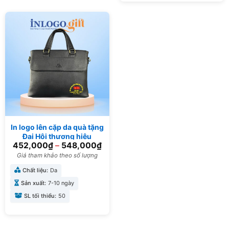
In logo lên cặp da quà tặng
Đại Hội thương hiệu
452,000
₫
–
548,000
₫
FADODA CD-09
Giá tham khảo theo số lượng
Chất liệu:
Da
Sản xuất:
7-10 ngày
SL tối thiểu:
50