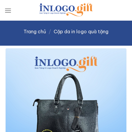
Skip
to
content
Trang chủ
/
Cặp da in logo quà tặng