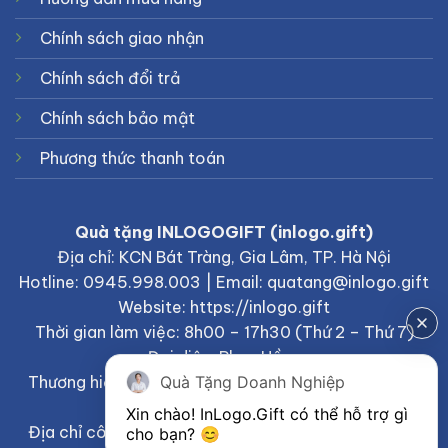
Chính sách giao nhận
Chính sách đổi trả
Chính sách bảo mật
Phương thức thanh toán
Quà tặng INLOGOGIFT (inlogo.gift)
Địa chỉ: KCN Bát Tràng, Gia Lâm, TP. Hà Nội
Hotline: 0945.998.003 | Email: quatang@inlogo.gift
Website: https://inlogo.gift
Thời gian làm việc: 8h00 – 17h30 (Thứ 2 – Thứ 7)
Đại diện: Phan Hồng
Thương hiệu thuộc Công ty TNHH BrandGift – MST:
Quà Tặng Doanh Nghiệp
0401922065
Xin chào! 
InLogo.Gift
 có thể hỗ trợ gì 
Địa chỉ công ty chủ quản: Số 27B đường Nguyễn Tri
cho bạn? 😊