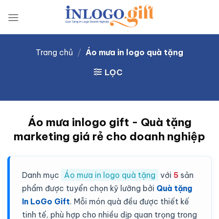
Skip
to
content
Trang chủ
/
Áo mưa in logo quà tặng
LỌC
Áo mưa inlogo gift - Quà tặng
marketing giá rẻ cho doanh nghiệp
Danh mục
Áo mưa in logo quà tặng
với
5
sản
phẩm được tuyển chọn kỹ lưỡng bởi
Quà tặng
In LoGo Gift
. Mỗi món quà đều được thiết kế
tinh tế, phù hợp cho nhiều dịp quan trọng trong