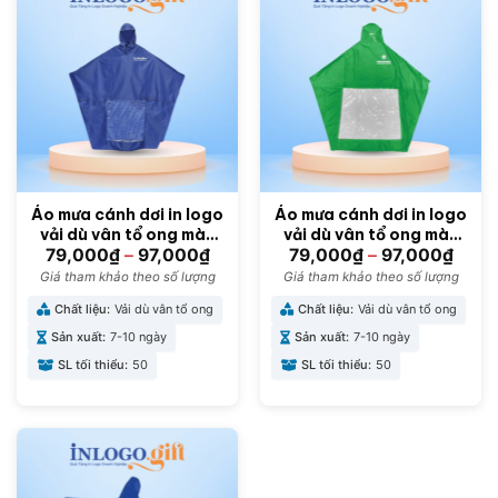
Áo mưa cánh dơi in logo
Áo mưa cánh dơi in logo
vải dù vân tổ ong màu
vải dù vân tổ ong màu
xanh dương
xanh lá 138cmx155cm
79,000
₫
–
97,000
₫
79,000
₫
–
97,000
₫
138cmx155cm AM-02
AM-04
Giá tham khảo theo số lượng
Giá tham khảo theo số lượng
Chất liệu:
Vải dù vân tổ ong
Chất liệu:
Vải dù vân tổ ong
Sản xuất:
7-10 ngày
Sản xuất:
7-10 ngày
SL tối thiểu:
50
SL tối thiểu:
50