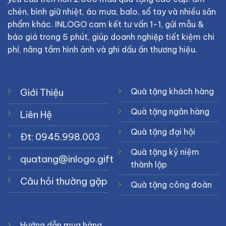
chén, bình giữ nhiệt, áo mưa, balo, sổ tay và nhiều sản
phẩm khác. INLOGO cam kết tư vấn 1-1, gửi mẫu &
báo giá trong 5 phút, giúp doanh nghiệp tiết kiệm chi
phí, nâng tầm hình ảnh và ghi dấu ấn thương hiệu.
Quà tặng khách hàng
Giới Thiệu
Quà tặng ngân hàng
Liên Hệ
Quà tặng đại hội
Đt: 0945.998.003
Quà tặng kỷ niệm
quatang@inlogo.gift
thành lập
Câu hỏi thường gặp
Quà tặng công đoàn
Hướng dẫn mua hàng