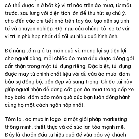
có thể được in ở bất kỳ vị trí nào trên áo mưa, từ mặt
trước, sau lưng với diện tích lớn để thu hút sự chú ý,
cho đến các chi tiết nhỏ trên tay áo, tạo nên sự tinh
tế và chuyên nghiệp. Đội ngũ của chúng tôi sẽ tư vấn
vị trí in phù hợp nhất để tối ưu hiệu quả hình ảnh.
Để nâng tầm giá trị món quà và mang lại sự tiện lợi
cho người dùng, mỗi chiếc áo mưa đều được đóng gói
cẩn thận trong một túi đựng riêng. Đặc biệt, túi đựng
được may từ chính chất liệu vải dù của áo mưa, đảm
bảo sự đồng bộ, bền đẹp và sang trọng. Chiếc túi này
giúp người nhận dễ dàng cất gọn áo mưa trong cốp xe
hay balo, đảm bảo món quà của bạn luôn đồng hành
cùng họ một cách ngăn nắp nhất.
Tóm lại, áo mưa in logo là một giải pháp marketing
thông minh, thiết thực và có sức lan tỏa mạnh mẽ.
Đây là khoản đầu tư hiệu quả để vừa bảo vệ khách