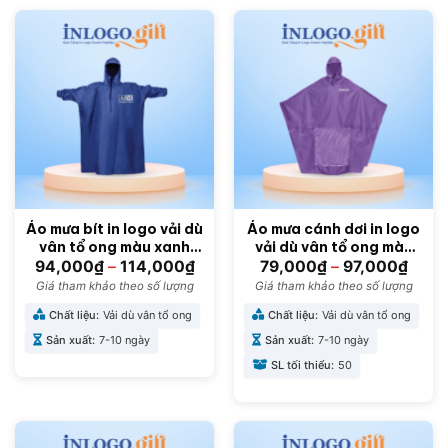
Áo mưa bít in logo vải dù
Áo mưa cánh dơi in logo
vân tổ ong màu xanh
vải dù vân tổ ong màu
dương 1mx1m53 AM-01
tím 138cmx155cm AM-
94,000
₫
–
114,000
₫
79,000
₫
–
97,000
₫
03
Giá tham khảo theo số lượng
Giá tham khảo theo số lượng
Chất liệu:
Vải dù vân tổ ong
Chất liệu:
Vải dù vân tổ ong
Sản xuất:
7-10 ngày
Sản xuất:
7-10 ngày
SL tối thiểu:
50