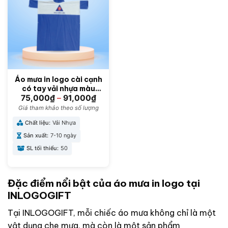
Áo mưa in logo cài cạnh
có tay vải nhựa màu
xanh dương 1mx1m53
75,000
₫
–
91,000
₫
AM-05
Giá tham khảo theo số lượng
Chất liệu:
Vải Nhựa
Sản xuất:
7-10 ngày
SL tối thiểu:
50
Đặc điểm nổi bật của áo mưa in logo tại
INLOGOGIFT
Tại INLOGOGIFT, mỗi chiếc áo mưa không chỉ là một
vật dụng che mưa, mà còn là một sản phẩm