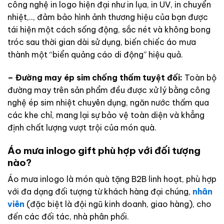
công nghệ in logo hiện đại như in lụa, in UV, in chuyển
nhiệt,.., đảm bảo hình ảnh thương hiệu của bạn được
tái hiện một cách sống động, sắc nét và không bong
tróc sau thời gian dài sử dụng, biến chiếc áo mưa
thành một “biển quảng cáo di động” hiệu quả.
– Đường may ép sim chống thấm tuyệt đối:
Toàn bộ
đường may trên sản phẩm đều được xử lý bằng công
nghệ ép sim nhiệt chuyên dụng, ngăn nước thấm qua
các khe chỉ, mang lại sự bảo vệ toàn diện và khẳng
định chất lượng vượt trội của món quà.
Áo mưa inlogo gift phù hợp với đối tượng
nào?
Áo mưa inlogo là món quà tặng B2B linh hoạt, phù hợp
với đa dạng đối tượng từ khách hàng đại chúng,
nhân
viên
(đặc biệt là đội ngũ kinh doanh, giao hàng), cho
đến các đối tác, nhà phân phối.