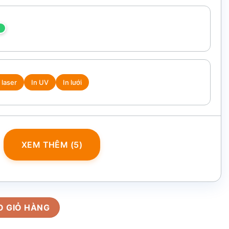
 laser
In UV
In lưới
XEM THÊM (5)
ữ nhiệt và ô dù gấp 3 tự động 1 chiều BGS-29 số lượng
O GIỎ HÀNG