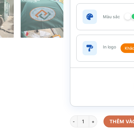
Màu sắc
In logo
Khắc
Bộ giftset in logo gồm bình gi
THÊM VÀ