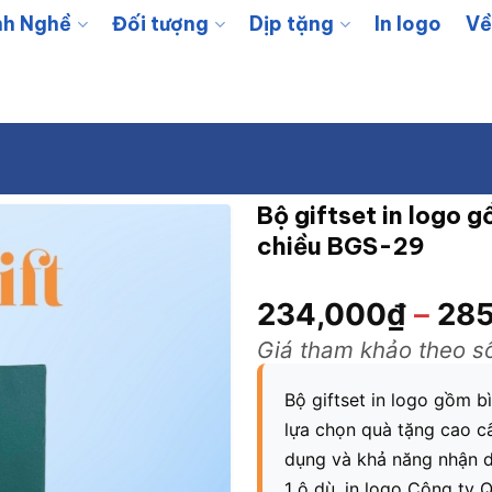
h Nghề
Đối tượng
Dịp tặng
In logo
Về
Bộ giftset in logo g
chiều BGS-29
234,000
₫
–
285
Giá tham khảo theo s
Bộ giftset in logo gồm b
lựa chọn quà tặng cao cấ
dụng và khả năng nhận di
1 ô dù, in logo Công ty 