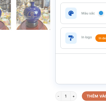
Màu sắc
In logo
In de
Bình hút lộc in logo màu xanh
THÊM VÀ