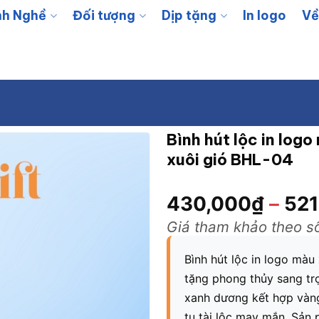
h Nghề
Đối tượng
Dịp tặng
In logo
Về
Bình hút lộc in log
xuôi gió BHL-04
430,000
₫
–
521
Giá tham khảo theo s
Bình hút lộc in logo màu
tặng phong thủy sang tr
xanh dương kết hợp vàng 
tụ tài lộc may mắn. Sản