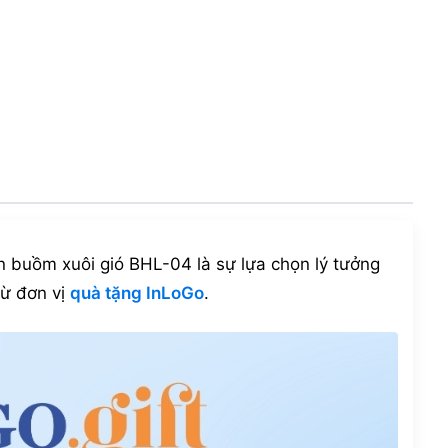
ận buồm xuôi gió BHL-04 là sự lựa chọn lý tưởng
từ đơn vị
quà tặng InLoGo
.