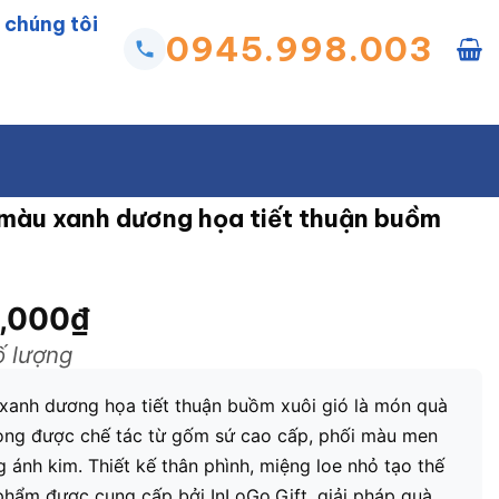
 chúng tôi
0945.998.003
o màu xanh dương họa tiết thuận buồm
,000
₫
ố lượng
 xanh dương họa tiết thuận buồm xuôi gió là món quà
ọng được chế tác từ gốm sứ cao cấp, phối màu men
ánh kim. Thiết kế thân phình, miệng loe nhỏ tạo thế
 phẩm được cung cấp bởi InLoGo.Gift, giải pháp quà