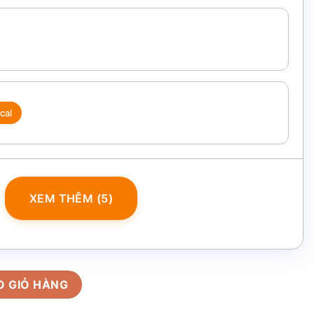
cal
XEM THÊM (5)
 dương họa tiết thuận buồm xuôi gió BHL-04 số lượng
O GIỎ HÀNG