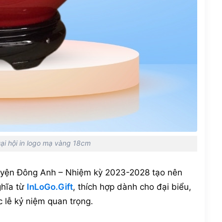
Đại hội in logo mạ vàng 18cm
huyện Đông Anh – Nhiệm kỳ 2023-2028 tạo nên
ghĩa từ
InLoGo.Gift
, thích hợp dành cho đại biểu,
c lễ kỷ niệm quan trọng.