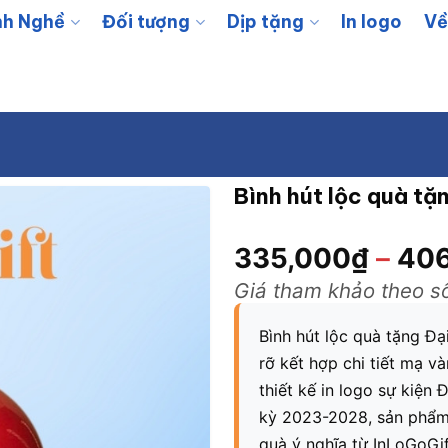
h Nghề
Đối tượng
Dịp tặng
In logo
Về
Bình hút lộc quà tặ
335,000
₫
–
406
Giá tham khảo theo s
Bình hút lộc quà tặng Đ
rỡ kết hợp chi tiết mạ v
thiết kế in logo sự kiệ
kỳ 2023-2028, sản phẩm 
quà ý nghĩa từ InLoGoGif