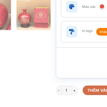
Màu sắc
In logo
Khắc
Bình hút lộc quà tặng Đại hội 
THÊM VÀ