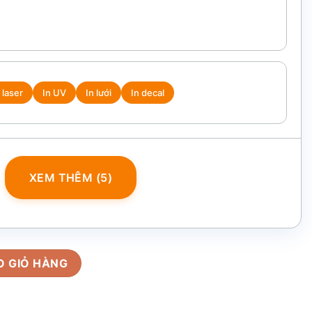
 laser
In UV
In lưới
In decal
XEM THÊM (5)
in logo vàng kim18cm BHL-08 số lượng
O GIỎ HÀNG