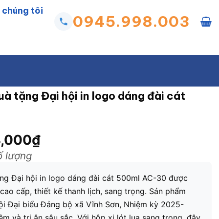
 chúng tôi
0945.998.003
à tặng Đại hội in logo dáng đài cát
,000
₫
ố lượng
ng Đại hội in logo dáng đài cát 500ml AC-30 được
cao cấp, thiết kế thanh lịch, sang trọng. Sản phẩm
hội Đại biểu Đảng bộ xã Vĩnh Sơn, Nhiệm kỳ 2025-
ệm và tri ân sâu sắc. Với hộp xi lót lụa sang trọng, đây