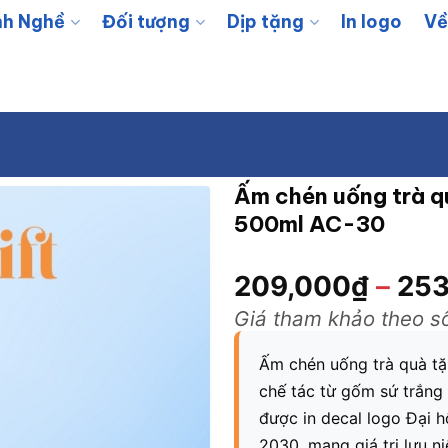
h Nghề
Đối tượng
Dịp tặng
In logo
Về
Ấm chén uống trà qu
500ml AC-30
209,000
₫
–
253
Giá tham khảo theo s
Ấm chén uống trà quà tặ
chế tác từ gốm sứ trắng 
được in decal logo Đại 
2030, mang giá trị lưu ni