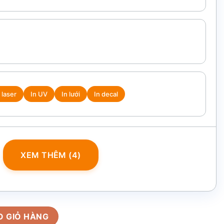
 laser
In UV
In lưới
In decal
XEM THÊM (4)
 hội in logo dáng đài cát 500ml AC-30 số lượng
O GIỎ HÀNG