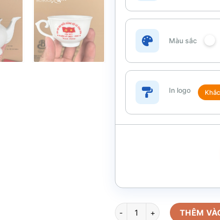
Màu sắc
In logo
Khắc
Ấm chén uống trà quà tặng Đại
THÊM VÀ