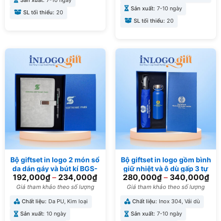
Sản xuất:
7-10 ngày
SL tối thiểu:
20
SL tối thiểu:
20
Bộ giftset in logo 2 món sổ
Bộ giftset in logo gồm bình
da dán gáy và bút kí BGS-
giữ nhiệt và ô dù gấp 3 tự
192,000
₫
–
234,000
₫
280,000
₫
–
340,000
₫
06
động 1 chiều BGS-17
Giá tham khảo theo số lượng
Giá tham khảo theo số lượng
Chất liệu:
Da PU, Kim loại
Chất liệu:
Inox 304, Vải dù
Sản xuất:
10 ngày
Sản xuất:
7-10 ngày