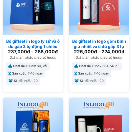
Bộ giftset in logo ly sứ và ô
Bộ giftset in logo gồm bình
dù gấp 3 tự động 1 chiều
giữ nhiệt và ô dù gấp 3 tự
237,000
₫
–
288,000
₫
226,000
₫
–
274,000
₫
BGS-10
động 2 chiều BGS-16
Giá tham khảo theo số lượng
Giá tham khảo theo số lượng
Chất liệu:
Gốm sứ, Vải
Chất liệu:
Inox 304, Vải dù
Sản xuất:
7-10 ngày
Sản xuất:
7-10 ngày
SL tối thiểu:
20
SL tối thiểu:
20