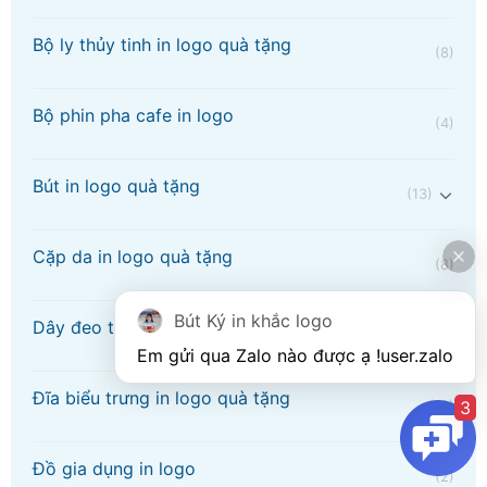
Bộ ly thủy tinh in logo quà tặng
(8)
Bộ phin pha cafe in logo
(4)
Bút in logo quà tặng
(13)
Cặp da in logo quà tặng
(8)
Bút Ký in khắc logo
Dây đeo thẻ tên in logo
(4)
Em gửi qua Zalo nào được ạ !
user.zalo
Đĩa biểu trưng in logo quà tặng
3
(12)
Đồ gia dụng in logo
(2)