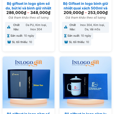
Bộ giftset in logo gồm sổ
Bộ Giftset in logo bình giữ
da, bút kí và bình giữ nhiệt
nhiệt quai xách 500ml và
286,000
₫
–
348,000
₫
209,000
₫
–
253,000
₫
BGS-05
túi vải canvas BGS-01
Giá tham khảo theo số lượng
Giá tham khảo theo số lượng
Chất
Da PU, Kim loại,
Chất
Inox 304, Kim loại,
liệu:
Inox 304
liệu:
Da, Vải m5s
Sản xuất:
10 ngày
Sản xuất:
10 ngày
SL tối thiểu:
10
SL tối thiểu:
10
Bộ giftset in logo gồm sổ
Bộ giftset in logo gồm ly