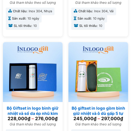
BGS-12
Giá tham khảo theo số lượng
Giá tham khảo theo số lượng
Chất liệu:
Inox 304, Nhựa
Chất liệu:
Inox 304, Vải
Sản xuất:
10 ngày
Sản xuất:
10 ngày
SL tối thiểu:
10
SL tối thiểu:
10
Bộ Giftset in logo bình giữ
Bộ giftset in logo gồm bình
nhiệt và sổ da ép nhũ kim
giữ nhiệt và ô dù gấp 5 tự
228,000
₫
–
276,000
₫
245,000
₫
–
297,000
₫
BGS-02
đẩy BGS-30
Giá tham khảo theo số lượng
Giá tham khảo theo số lượng