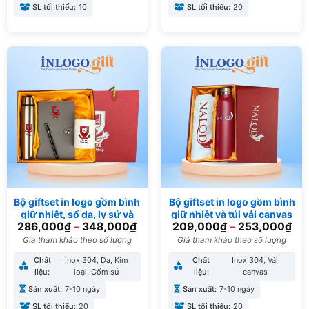
SL tối thiểu:
10
SL tối thiểu:
20
Bộ giftset in logo gồm bình
Bộ giftset in logo gồm bình
giữ nhiệt, sổ da, ly sứ và
giữ nhiệt và túi vải canvas
286,000
₫
–
348,000
₫
209,000
₫
–
253,000
₫
bút ký BGS-36
BGS-20
Giá tham khảo theo số lượng
Giá tham khảo theo số lượng
Chất
Inox 304, Da, Kim
Chất
Inox 304, Vải
liệu:
loại, Gốm sứ
liệu:
canvas
Sản xuất:
7-10 ngày
Sản xuất:
7-10 ngày
SL tối thiểu:
20
SL tối thiểu:
20