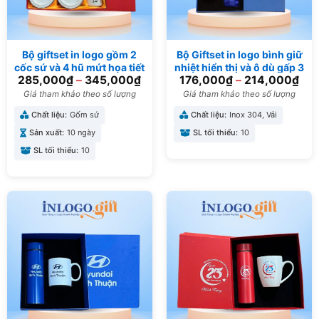
Bộ giftset in logo gồm 2
Bộ Giftset in logo bình giữ
cốc sứ và 4 hũ mứt họa tiết
nhiệt hiển thị và ô dù gấp 3
285,000
₫
–
345,000
₫
176,000
₫
–
214,000
₫
hoa đào BGS-08
tự động 2 chiều BGS-04
Giá tham khảo theo số lượng
Giá tham khảo theo số lượng
Chất liệu:
Gốm sứ
Chất liệu:
Inox 304, Vải
Sản xuất:
10 ngày
SL tối thiểu:
10
SL tối thiểu:
10