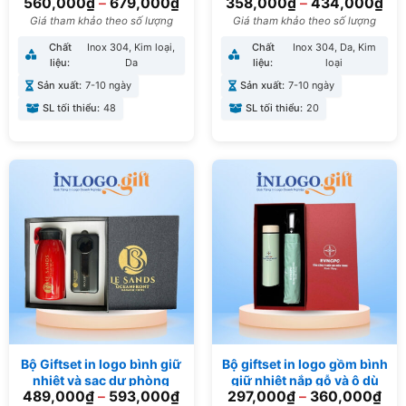
560,000
₫
–
679,000
₫
358,000
₫
–
434,000
₫
nhiệt, sổ da và bút ký BGS-
BGS-35
38
Giá tham khảo theo số lượng
Giá tham khảo theo số lượng
Chất
Inox 304, Kim loại,
Chất
Inox 304, Da, Kim
liệu:
Da
liệu:
loại
Sản xuất:
7-10 ngày
Sản xuất:
7-10 ngày
SL tối thiểu:
48
SL tối thiểu:
20
Bộ Giftset in logo bình giữ
Bộ giftset in logo gồm bình
nhiệt và sạc dự phòng
giữ nhiệt nắp gỗ và ô dù
489,000
₫
–
593,000
₫
297,000
₫
–
360,000
₫
BGS-03
gấp 3 tự động 1 chiều