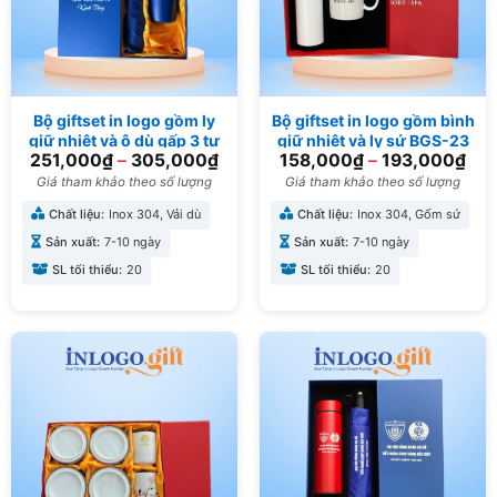
Bộ giftset in logo gồm ly
Bộ giftset in logo gồm bình
giữ nhiệt và ô dù gấp 3 tự
giữ nhiệt và ly sứ BGS-23
251,000
₫
–
305,000
₫
158,000
₫
–
193,000
₫
động 1 chiều BGS-37
Giá tham khảo theo số lượng
Giá tham khảo theo số lượng
Chất liệu:
Inox 304, Vải dù
Chất liệu:
Inox 304, Gốm sứ
Sản xuất:
7-10 ngày
Sản xuất:
7-10 ngày
SL tối thiểu:
20
SL tối thiểu:
20