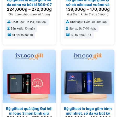
da còng và bút kí BGS-07
sứ có nắp quai vuông và
224,000
₫
–
272,000
₫
139,000
₫
–
170,000
₫
bút ký BGS-11
Giá tham khảo theo số lượng
Giá tham khảo theo số lượng
Chất liệu:
Da PU, Kim loại
Chất liệu:
Gốm sứ, Kim loại
Sản xuất:
10 ngày
Sản xuất:
7-10 ngày
SL tối thiểu:
10
SL tối thiểu:
14
Bộ giftset quà tặng Đại hội
Bộ giftset in logo gồm bình
in logo 3 món bình giữ
giữ nhiệt, sổ da và bút ký