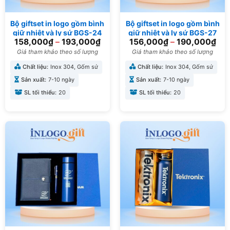
Bộ giftset in logo gồm bình
Bộ giftset in logo gồm bình
giữ nhiệt và ly sứ BGS-24
giữ nhiệt và ly sứ BGS-27
158,000
₫
–
193,000
₫
156,000
₫
–
190,000
₫
Giá tham khảo theo số lượng
Giá tham khảo theo số lượng
Chất liệu:
Inox 304, Gốm sứ
Chất liệu:
Inox 304, Gốm sứ
Sản xuất:
7-10 ngày
Sản xuất:
7-10 ngày
SL tối thiểu:
20
SL tối thiểu:
20