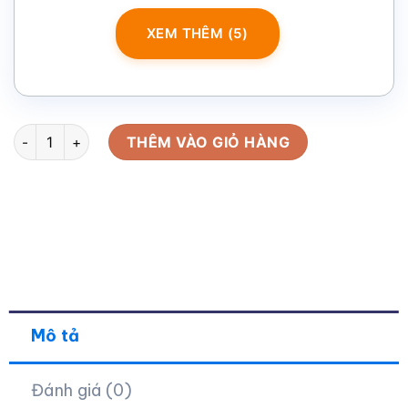
XEM THÊM (5)
Bộ giftset in logo gồm bình giữ nhiệt, sổ da và bút ký BGS-33 
THÊM VÀO GIỎ HÀNG
Mô tả
Đánh giá (0)