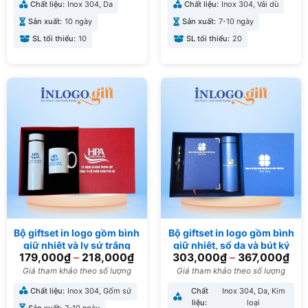
Chất liệu:
Inox 304, Da
Chất liệu:
Inox 304, Vải dù
Sản xuất:
10 ngày
Sản xuất:
7-10 ngày
SL tối thiểu:
10
SL tối thiểu:
20
Bộ giftset in logo gồm bình
Bộ giftset in logo gồm bình
giữ nhiệt và ly sứ trắng
giữ nhiệt, sổ da và bút ký
179,000
₫
–
218,000
₫
303,000
₫
–
367,000
₫
BGS-14
BGS-34
Giá tham khảo theo số lượng
Giá tham khảo theo số lượng
Chất liệu:
Inox 304, Gốm sứ
Chất
Inox 304, Da, Kim
liệu:
loại
Sản xuất:
7-10 ngày