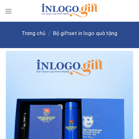
Skip
to
content
Trang chủ
/
Bộ giftset in logo quà tặng