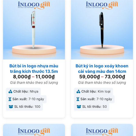
Bút bi in logo nhựa màu
Bút ký in logo xoáy khoen
trắng kích thước 13.5m
cài vàng màu đen 14cm
8,000
₫
–
11,000
₫
59,000
₫
–
73,000
₫
BB-05
BK-01
Giá tham khảo theo số lượng
Giá tham khảo theo số lượng
Chất liệu:
Nhựa
Chất liệu:
Kim loại
Sản xuất:
7-10 ngày
Sản xuất:
7-10 ngày
SL tối thiểu:
100
SL tối thiểu:
50