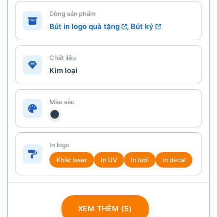
Dòng sản phẩm
Bút in logo quà tặng
,
Bút ký
Chất liệu
Kim loại
Màu sắc
In logo
Khắc laser
In UV
In lưới
In decal
XEM THÊM (5)