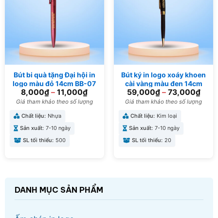
Bút bi quà tặng Đại hội in
Bút ký in logo xoáy khoen
logo màu đỏ 14cm BB-07
cài vàng màu đen 14cm
8,000
₫
–
11,000
₫
59,000
₫
–
73,000
₫
BK-02
Giá tham khảo theo số lượng
Giá tham khảo theo số lượng
Chất liệu:
Nhựa
Chất liệu:
Kim loại
Sản xuất:
7-10 ngày
Sản xuất:
7-10 ngày
SL tối thiểu:
500
SL tối thiểu:
20
DANH MỤC SẢN PHẨM