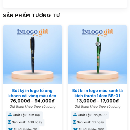
SẢN PHẨM TƯƠNG TỰ
Bút ký in logo tổ ong
Bút bi in logo màu xanh lá
khoen cài vàng màu đen
kích thước 14cm BB-01
76,000
₫
–
94,000
₫
13,000
₫
–
17,000
₫
13cm BK-03
Giá tham khảo theo số lượng
Giá tham khảo theo số lượng
Chất liệu:
Kim loại
Chất liệu:
Nhựa PP
Sản xuất:
7-10 ngày
Sản xuất:
10 ngày
SL tối thiểu:
20
SL tối thiểu:
500