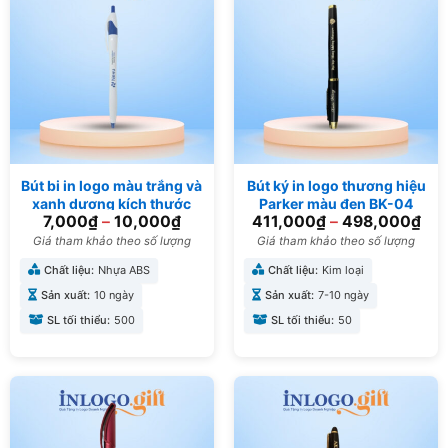
Bút bi in logo màu trắng và
Bút ký in logo thương hiệu
xanh dương kích thước
Parker màu đen BK-04
7,000
₫
–
10,000
₫
411,000
₫
–
498,000
₫
14.5cm BB-02
Giá tham khảo theo số lượng
Giá tham khảo theo số lượng
Chất liệu:
Nhựa ABS
Chất liệu:
Kim loại
Sản xuất:
10 ngày
Sản xuất:
7-10 ngày
SL tối thiểu:
500
SL tối thiểu:
50