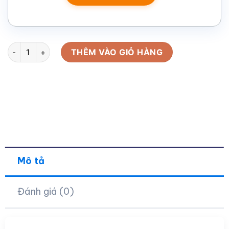
Quà tặng Đại hội in logo bút ký kim loại xoáy 13cm BK-07 số lư
THÊM VÀO GIỎ HÀNG
Mô tả
Đánh giá (0)