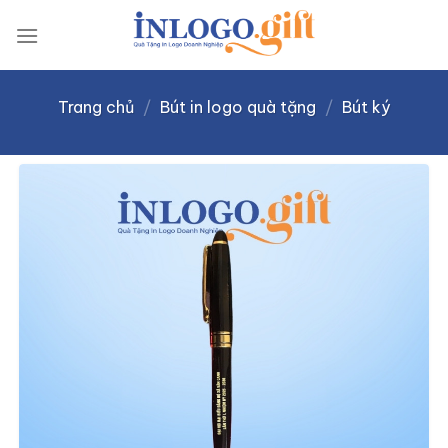
Skip
to
content
Trang chủ
/
Bút in logo quà tặng
/
Bút ký