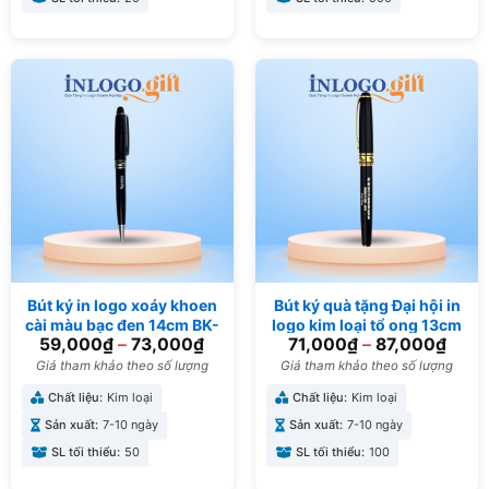
Bút ký in logo xoáy khoen
Bút ký quà tặng Đại hội in
cài màu bạc đen 14cm BK-
logo kim loại tổ ong 13cm
59,000
₫
–
73,000
₫
71,000
₫
–
87,000
₫
05
BK-06
Giá tham khảo theo số lượng
Giá tham khảo theo số lượng
Chất liệu:
Kim loại
Chất liệu:
Kim loại
Sản xuất:
7-10 ngày
Sản xuất:
7-10 ngày
SL tối thiểu:
50
SL tối thiểu:
100