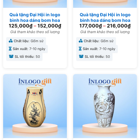
Quà tặng Đại Hội in logo
Quà tặng Đại Hội in logo
bình hoa dáng bom hoa
bình hoa dáng bom hoa
125,000
₫
–
152,000
₫
177,000
₫
–
216,000
₫
đào LH-19
sen LH-21
Giá tham khảo theo số lượng
Giá tham khảo theo số lượng
Chất liệu:
Gốm sứ
Chất liệu:
Gốm sứ
Sản xuất:
7-10 ngày
Sản xuất:
7-10 ngày
SL tối thiểu:
50
SL tối thiểu:
50