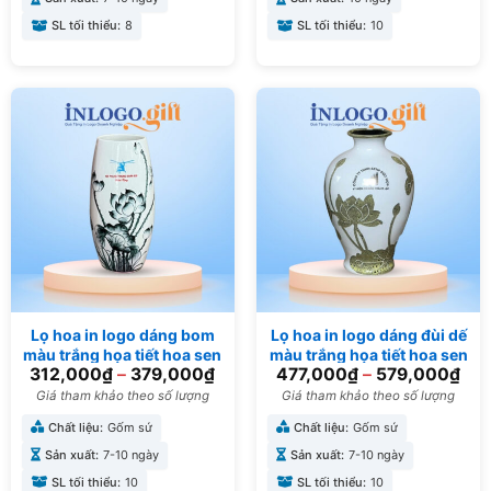
SL tối thiểu:
8
SL tối thiểu:
10
Lọ hoa in logo dáng bom
Lọ hoa in logo dáng đùi dế
màu trắng họa tiết hoa sen
màu trắng họa tiết hoa sen
312,000
₫
–
379,000
₫
477,000
₫
–
579,000
₫
đen 32cm LH-02
gấm vàng 34cm LH-11
Giá tham khảo theo số lượng
Giá tham khảo theo số lượng
Chất liệu:
Gốm sứ
Chất liệu:
Gốm sứ
Sản xuất:
7-10 ngày
Sản xuất:
7-10 ngày
SL tối thiểu:
10
SL tối thiểu:
10