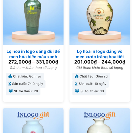
Lọ hoa in logo dáng đùi dế
Lọ hoa in logo dáng vò
men hỏa biến màu xanh
men xước trắng họa tiết
272,000
₫
–
331,000
₫
201,000
₫
–
244,000
₫
rêu 32cm LH-09
cây sen 24cm LH-13
Giá tham khảo theo số lượng
Giá tham khảo theo số lượng
Chất liệu:
Gốm sứ
Chất liệu:
Gốm sứ
Sản xuất:
7-10 ngày
Sản xuất:
10 ngày
SL tối thiểu:
20
SL tối thiểu:
10