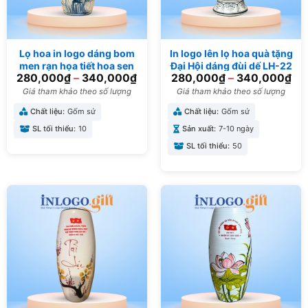
Lọ hoa in logo dáng bom
In logo lên lọ hoa quà tặng
men rạn họa tiết hoa sen
Đại Hội dáng đùi dế LH-22
280,000
₫
–
340,000
₫
280,000
₫
–
340,000
₫
xanh LH-06
Giá tham khảo theo số lượng
Giá tham khảo theo số lượng
Chất liệu:
Gốm sứ
Chất liệu:
Gốm sứ
SL tối thiểu:
10
Sản xuất:
7-10 ngày
SL tối thiểu:
50