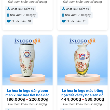
Giá tham khảo theo số lượng
Giá tham khảo theo số lượng
Chất liệu:
Gốm sứ
Chất liệu:
Gốm sứ
Sản xuất:
7-10 ngày
Sản xuất:
7-10 ngày
SL tối thiểu:
16
SL tối thiểu:
20
Lọ hoa in logo dáng bom
Lọ hoa in logo màu trắng
men xước họa tiết hoa đào
họa tiết vẽ tay hoa sen đỏ
186,000
₫
–
226,000
₫
444,000
₫
–
539,000
₫
hồng 27cm LH-08
29cm LH-03
Giá tham khảo theo số lượng
Giá tham khảo theo số lượng