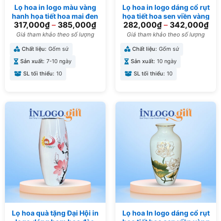
Lọ hoa in logo màu vàng
Lọ hoa in logo dáng cổ rụt
hanh họa tiết hoa mai đen
họa tiết hoa sen viền vàng
317,000
₫
–
385,000
₫
282,000
₫
–
342,000
₫
27cm LH-01
kim 27cm LH-14
Giá tham khảo theo số lượng
Giá tham khảo theo số lượng
Chất liệu:
Gốm sứ
Chất liệu:
Gốm sứ
Sản xuất:
7-10 ngày
Sản xuất:
10 ngày
SL tối thiểu:
10
SL tối thiểu:
10
Lọ hoa quà tặng Đại Hội in
Lọ hoa In logo dáng cổ rụt