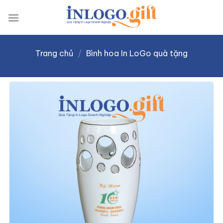
Skip
to
content
Trang chủ
/
Bình hoa In LoGo quà tặng