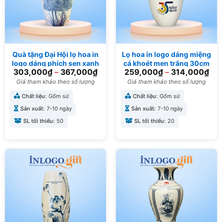
Quà tặng Đại Hội lọ hoa in
Lọ hoa in logo dáng miệng
logo dáng phích sen xanh
cá khoét men trắng 30cm
303,000
₫
–
367,000
₫
259,000
₫
–
314,000
₫
LH-18
LH-16
Giá tham khảo theo số lượng
Giá tham khảo theo số lượng
Chất liệu:
Gốm sứ
Chất liệu:
Gốm sứ
Sản xuất:
7-10 ngày
Sản xuất:
7-10 ngày
SL tối thiểu:
50
SL tối thiểu:
20