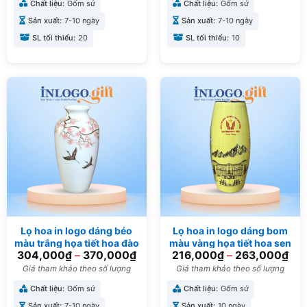
Chất liệu:
Gốm sứ
Chất liệu:
Gốm sứ
Sản xuất:
7-10 ngày
Sản xuất:
7-10 ngày
SL tối thiểu:
20
SL tối thiểu:
10
Lọ hoa in logo dáng béo
Lọ hoa in logo dáng bom
màu trắng họa tiết hoa đào
màu vàng họa tiết hoa sen
304,000
₫
–
370,000
₫
216,000
₫
–
263,000
₫
và chim nâu 29cm LH-04
31cm LH-10
Giá tham khảo theo số lượng
Giá tham khảo theo số lượng
Chất liệu:
Gốm sứ
Chất liệu:
Gốm sứ
Sản xuất:
7-10 ngày
Sản xuất:
10 ngày