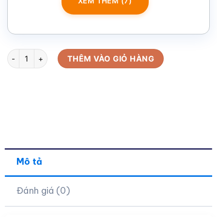
XEM THÊM (7)
Lọ hoa in logo dáng bom lỗ màu trắng 24.5cm LH-12 số lượng
THÊM VÀO GIỎ HÀNG
Mô tả
Đánh giá (0)