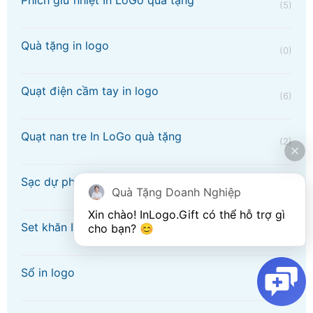
Phích giữ nhiệt In LoGo quà tặng
(5)
Quà tặng in logo
(0)
Quạt điện cầm tay in logo
(6)
Quạt nan tre In LoGo quà tặng
(2)
Sạc dự phòng In LoGo quà tặng
(9)
Quà Tặng Doanh Nghiệp
Xin chào! 
InLogo.Gift
 có thể hỗ trợ gì 
Set khăn In Logo quà tặng
cho bạn? 😊
(0)
Sổ in logo
(12)