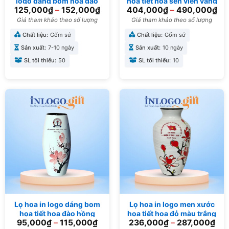
logo dáng bom hoa đào
họa tiết hoa sen viền vàng
125,000
₫
–
152,000
₫
404,000
₫
–
490,000
₫
LH-20
kim 30cm LH-07
Giá tham khảo theo số lượng
Giá tham khảo theo số lượng
Chất liệu:
Gốm sứ
Chất liệu:
Gốm sứ
Sản xuất:
7-10 ngày
Sản xuất:
10 ngày
SL tối thiểu:
50
SL tối thiểu:
10
Lọ hoa in logo dáng bom
Lọ hoa in logo men xước
họa tiết hoa đào hồng
họa tiết hoa đỏ màu trắng
95,000
₫
–
115,000
₫
236,000
₫
–
287,000
₫
21cm LH-05
27cm LH-15