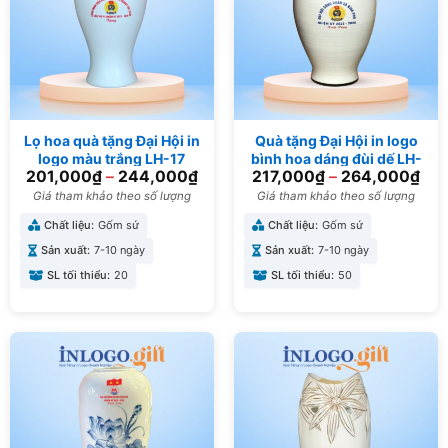
Lọ hoa quà tặng Đại Hội in
Quà tặng Đại Hội in logo
logo màu trắng LH-17
bình hoa dáng đùi dế LH-
201,000
₫
–
244,000
₫
217,000
₫
–
264,000
₫
23
Giá tham khảo theo số lượng
Giá tham khảo theo số lượng
Chất liệu:
Gốm sứ
Chất liệu:
Gốm sứ
Sản xuất:
7-10 ngày
Sản xuất:
7-10 ngày
SL tối thiểu:
20
SL tối thiểu:
50