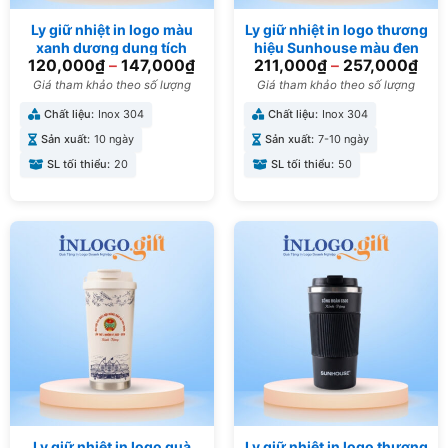
Ly giữ nhiệt in logo màu
Ly giữ nhiệt in logo thương
xanh dương dung tích
hiệu Sunhouse màu đen
120,000
₫
–
147,000
₫
211,000
₫
–
257,000
₫
900ml LGN-04
500ml LGN-10
Giá tham khảo theo số lượng
Giá tham khảo theo số lượng
Chất liệu:
Inox 304
Chất liệu:
Inox 304
Sản xuất:
10 ngày
Sản xuất:
7-10 ngày
SL tối thiểu:
20
SL tối thiểu:
50
Ly giữ nhiệt in logo quà
Ly giữ nhiệt in logo thương