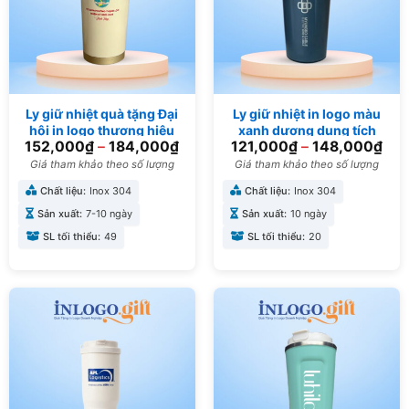
Ly giữ nhiệt quà tặng Đại
Ly giữ nhiệt in logo màu
hội in logo thương hiệu
xanh dương dung tích
152,000
₫
–
184,000
₫
121,000
₫
–
148,000
₫
Flower 500ml LGN-13
510ml LGN-07
Giá tham khảo theo số lượng
Giá tham khảo theo số lượng
Chất liệu:
Inox 304
Chất liệu:
Inox 304
Sản xuất:
7-10 ngày
Sản xuất:
10 ngày
SL tối thiểu:
49
SL tối thiểu:
20