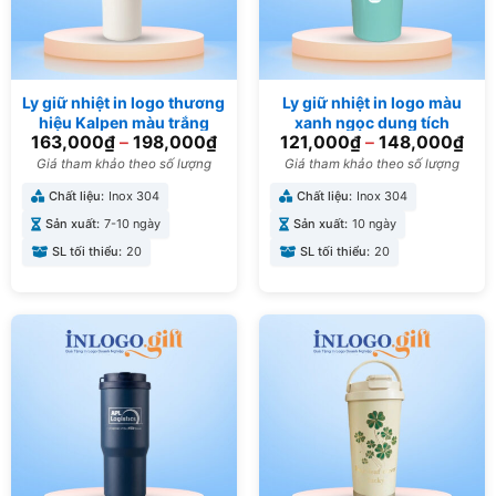
Ly giữ nhiệt in logo thương
Ly giữ nhiệt in logo màu
hiệu Kalpen màu trắng
xanh ngọc dung tích
163,000
₫
–
198,000
₫
121,000
₫
–
148,000
₫
dung tích 750ml LGN-14
510ml LGN-02
Giá tham khảo theo số lượng
Giá tham khảo theo số lượng
Chất liệu:
Inox 304
Chất liệu:
Inox 304
Sản xuất:
7-10 ngày
Sản xuất:
10 ngày
SL tối thiểu:
20
SL tối thiểu:
20