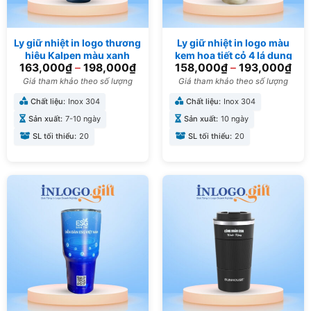
Ly giữ nhiệt in logo thương
Ly giữ nhiệt in logo màu
hiệu Kalpen màu xanh
kem họa tiết cỏ 4 lá dung
163,000
₫
–
198,000
₫
158,000
₫
–
193,000
₫
dương dung tích 750ml
tích 500ml LGN-08
LGN-15
Giá tham khảo theo số lượng
Giá tham khảo theo số lượng
Chất liệu:
Inox 304
Chất liệu:
Inox 304
Sản xuất:
7-10 ngày
Sản xuất:
10 ngày
SL tối thiểu:
20
SL tối thiểu:
20