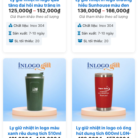
tặng đại hội màu trắng in
hiệu Sunhouse màu đen
125,000
₫
–
152,000
₫
136,000
₫
–
166,000
₫
phong cảnh Đà Lạt dung
dung tích 500ml LGN-16
tích 500ml LGN-17
Giá tham khảo theo số lượng
Giá tham khảo theo số lượng
Chất liệu:
Inox 304
Chất liệu:
Inox 304
Sản xuất:
7-10 ngày
Sản xuất:
7-10 ngày
SL tối thiểu:
20
SL tối thiểu:
20
Ly giữ nhiệt in logo màu
Ly giữ nhiệt in logo có ống
xanh rêu dung tích 510ml
hút dung tích 600ml LGN-