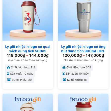
Ly giữ nhiệt in logo có quai
Ly giữ nhiệt in logo có ống
xách dung tích 500ml
hút dung tích 900ml LGN-
118,000
₫
–
144,000
₫
120,000
₫
–
147,000
₫
LGN-01
03
Giá tham khảo theo số lượng
Giá tham khảo theo số lượng
Chất liệu:
Inox 314
Chất liệu:
Inox 304
Sản xuất:
10 ngày
Sản xuất:
10 ngày
SL tối thiểu:
20
SL tối thiểu:
18