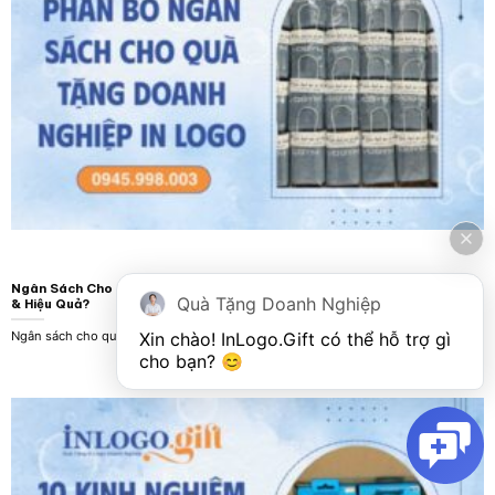
Ngân Sách Cho Quà Tặng Doanh Nghiệp: Phân bổ Bao Nhiêu Là Hợp Lý
Quà Tặng Doanh Nghiệp
& Hiệu Quả?
Xin chào! 
InLogo.Gift
 có thể hỗ trợ gì 
Ngân sách cho quà tặng doanh nghiệp là khoản đầu tư chiến lược, trực tiếp [...]
cho bạn? 😊