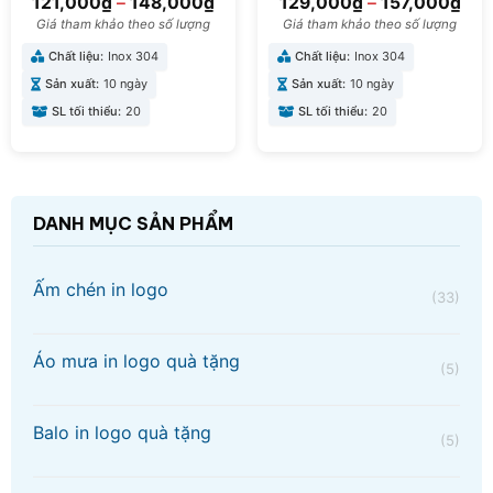
121,000
₫
–
148,000
₫
129,000
₫
–
157,000
₫
LGN-06
09
Giá tham khảo theo số lượng
Giá tham khảo theo số lượng
Chất liệu:
Inox 304
Chất liệu:
Inox 304
Sản xuất:
10 ngày
Sản xuất:
10 ngày
SL tối thiểu:
20
SL tối thiểu:
20
DANH MỤC SẢN PHẨM
Ấm chén in logo
(33)
Áo mưa in logo quà tặng
(5)
Balo in logo quà tặng
(5)