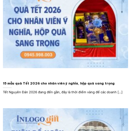
15 mẫu quà Tết 2026 cho nhân viên ý nghĩa, hộp quà sang trọng
Tết Nguyên Đán 2026 đang đến gần, đây là thời điểm vàng để các doanh [...]