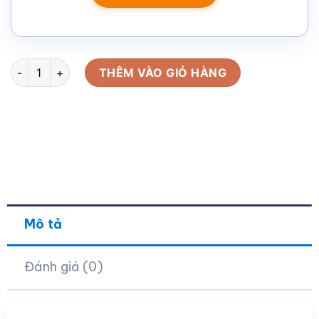
Mũ bảo hiểm in logo 3/4 không kính sơn bóng màu trắng và 
THÊM VÀO GIỎ HÀNG
Mô tả
Đánh giá (0)