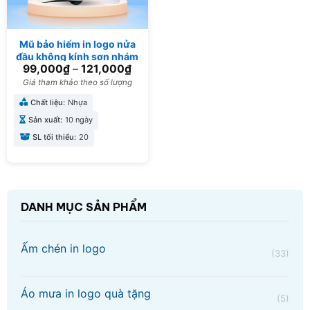
Mũ bảo hiểm in logo nửa
đầu không kính sơn nhám
99,000
₫
–
121,000
₫
màu đỏ và trắng MBH-01
Giá tham khảo theo số lượng
Chất liệu:
Nhựa
Sản xuất:
10 ngày
SL tối thiểu:
20
DANH MỤC SẢN PHẨM
Ấm chén in logo
(33)
Áo mưa in logo quà tặng
(5)