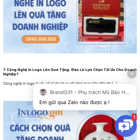
7 Công Nghệ In Logo Lên Quà Tặng: Đâu Là Lựa Chọn Tối Ưu Cho Doanh
Nghiệp?
Công nghệ in logo là yếu tố kỹ thuật quyết định trực tiếp đến độ [...]
BrandGift - Phụ trách Mũ Bảo Hiểm
1