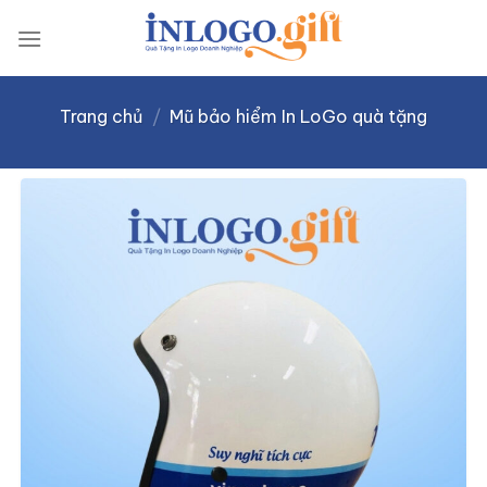
Skip
to
content
Trang chủ
/
Mũ bảo hiểm In LoGo quà tặng