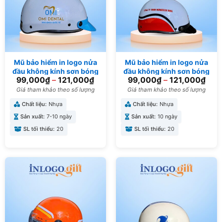
Mũ bảo hiểm in logo nửa
Mũ bảo hiểm in logo nửa
đầu không kính sơn bóng
đầu không kính sơn bóng
99,000
₫
–
121,000
₫
99,000
₫
–
121,000
₫
màu trắng và xanh dương
màu đỏ, đen và trắng
MBH-05
MBH-02
Giá tham khảo theo số lượng
Giá tham khảo theo số lượng
Chất liệu:
Nhựa
Chất liệu:
Nhựa
Sản xuất:
7-10 ngày
Sản xuất:
10 ngày
SL tối thiểu:
20
SL tối thiểu:
20