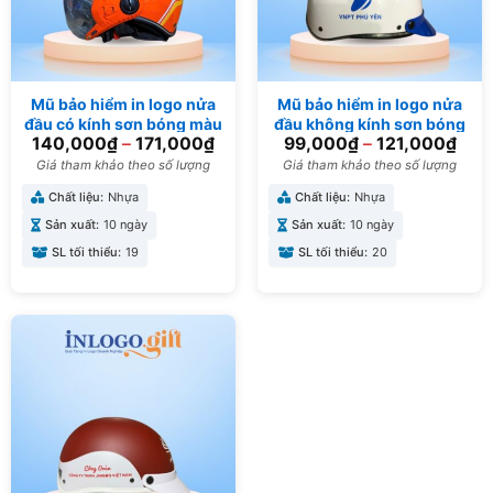
Mũ bảo hiểm in logo nửa
Mũ bảo hiểm in logo nửa
đầu có kính sơn bóng màu
đầu không kính sơn bóng
140,000
₫
–
171,000
₫
99,000
₫
–
121,000
₫
cam MBH-03
màu xanh dương MBH-04
Giá tham khảo theo số lượng
Giá tham khảo theo số lượng
Chất liệu:
Nhựa
Chất liệu:
Nhựa
Sản xuất:
10 ngày
Sản xuất:
10 ngày
SL tối thiểu:
19
SL tối thiểu:
20