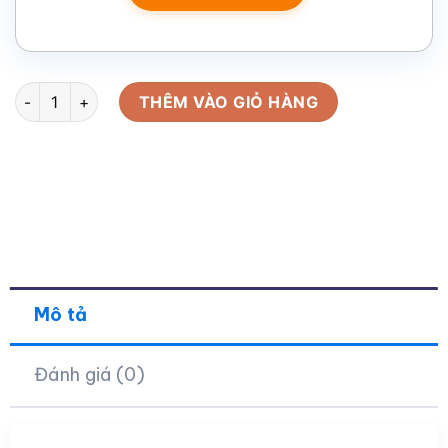
Quạt điện cầm tay in logo màu trắng có dây đeo QD-06 số lượ
THÊM VÀO GIỎ HÀNG
Mô tả
Đánh giá (0)