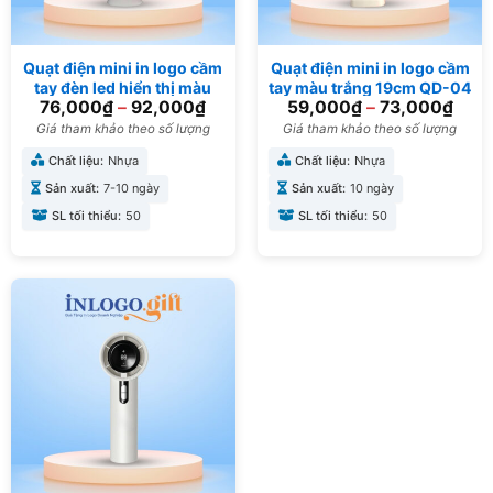
Quạt điện mini in logo cầm
Quạt điện mini in logo cầm
tay đèn led hiển thị màu
tay màu trắng 19cm QD-04
76,000
₫
–
92,000
₫
59,000
₫
–
73,000
₫
trắng 16.5cm QD-05
Giá tham khảo theo số lượng
Giá tham khảo theo số lượng
Chất liệu:
Nhựa
Chất liệu:
Nhựa
Sản xuất:
7-10 ngày
Sản xuất:
10 ngày
SL tối thiểu:
50
SL tối thiểu:
50