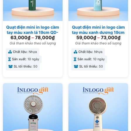
Quạt điện mini in logo cầm
Quạt điện mini in logo cầm
tay màu xanh lá 19cm QD-
tay màu xanh dương 19cm
63,000
₫
–
78,000
₫
59,000
₫
–
73,000
₫
01
QD-03
Giá tham khảo theo số lượng
Giá tham khảo theo số lượng
Chất liệu:
Nhựa
Chất liệu:
Nhựa
Sản xuất:
10 ngày
Sản xuất:
10 ngày
SL tối thiểu:
50
SL tối thiểu:
50