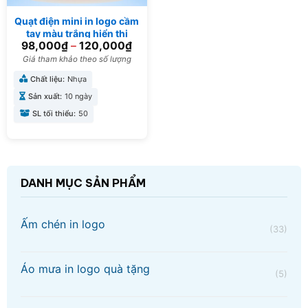
Quạt điện mini in logo cầm
tay màu trắng hiển thị
98,000
₫
–
120,000
₫
dung lượng pin 16.5cm
QD-02
Giá tham khảo theo số lượng
Chất liệu:
Nhựa
Sản xuất:
10 ngày
SL tối thiểu:
50
DANH MỤC SẢN PHẨM
Ấm chén in logo
(33)
Áo mưa in logo quà tặng
(5)