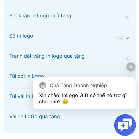
Set khăn In Logo quà tặng
(0)
Sổ in logo
(12)
Tranh dát vàng in logo quà tặng
(3)
Túi cói In Logo
(2)
Quà Tặng Doanh Nghiệp
Xin chào! 
InLogo.Gift
 có thể hỗ trợ gì 
Túi vải In LoGo quà tặng
(2)
cho bạn? 😊
Vali In LoGo quà tặng
(2)